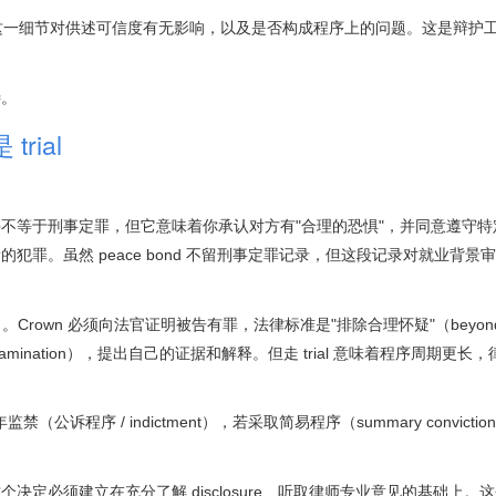
音，判断这一细节对供述可信度有无影响，以及是否构成程序上的问题。这是辩护
待。
rial
10 条）并不等于刑事定罪，但它意味着你承认对方有"合理的恐惧"，并同意遵守
罪。虽然 peace bond 不留刑事定罪记录，但这段记录对就业背景
Crown 必须向法官证明被告有罪，法律标准是"排除合理怀疑"（beyond
-examination），提出自己的证据和解释。但走 trial 意味着程序周期更
0 年监禁（公诉程序 / indictment），若采取简易程序（summary convict
定必须建立在充分了解 disclosure、听取律师专业意见的基础上。