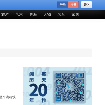
登录
注册
繁体
旅游
艺术
史海
人物
名车
家居
整个流程快