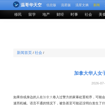
温哥华天空
信息版
流星版
流星文摘
新闻
移民
留学
地产
财经
时事
社会
美
新闻首页
社会
/
/
加拿大华人女子
2026-07
如果你或身边的人在
加拿大
卷入过警方的家暴处置程序，可能会
速而机械。语言不通的情况下，被告甚至可能还没明白发生了