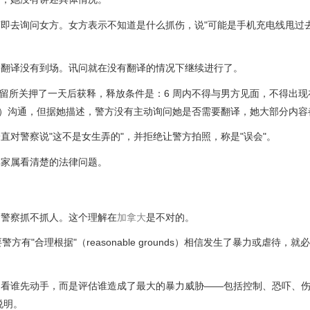
即去询问女方。女方表示不知道是什么抓伤，说"可能是手机充电线甩过去
，翻译没有到场。讯问就在没有翻译的情况下继续进行了。
被逮捕，在拘留所关押了一天后获释，释放条件是：6 周内不得与男方见面，不得出
nsel）沟通，但据她描述，警方没有主动询问她是否需要翻译，她大部分内
对警察说"这不是女生弄的"，并拒绝让警方拍照，称是"误会"。
其家属看清楚的法律问题。
了警察抓不抓人。这个理解在
加拿大
是不对的。
警方有"合理根据"（reasonable grounds）相信发生了暴力或虐待，
）时，不一定看谁先动手，而是评估谁造成了最大的暴力威胁——包括控制、恐吓、
说明。