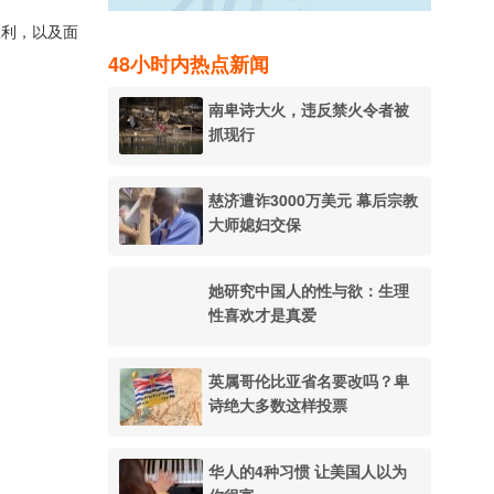
权利，以及面
48小时内热点新闻
南卑诗大火，违反禁火令者被
抓现行
慈济遭诈3000万美元 幕后宗教
大师媳妇交保
她研究中国人的性与欲：生理
性喜欢才是真爱
英属哥伦比亚省名要改吗？卑
诗绝大多数这样投票
华人的4种习惯 让美国人以为