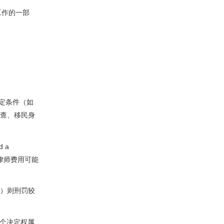
工作的一部
特定条件（如
审查、移民身
 a
长，律师费用可能
ion）则刑罚较
这个决定权属