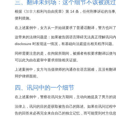
三、翻译未到场：这个细节不该被跳过
根据《
加拿大
权利与自由宪章》第 14 条，任何刑事诉讼的
便利措施。
在上述案例中，女方从一开始就要求了普通话翻译，警方也叫
这带来的法律问题是：如果被告因语言障碍无法真正理解讯问内容，其
disclosure 时发现这一情况，有基础向法庭提出相关程序问题。
同样需要注意的是，在拘留所期间，被捕者有权要求翻译以便
可以此为由在庭审中要求排除相关证据。
上述案例中，女方与当值律师的沟通存在语言困难，且没有翻
辩护律师面前。
四、讯问中的一个细节
在上述案例中，警察在讯问女方期间，主动向她提及了男方的说
法律上，讯问的目的是获取被告自己的陈述。如果在讯问过程中
告的回答未必再完全来自自己的独立记忆，而可能受到对方信息的