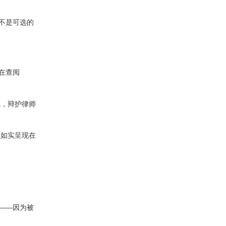
不是可选的
若在查阅
疵，辩护律师
应如实呈现在
——因为被