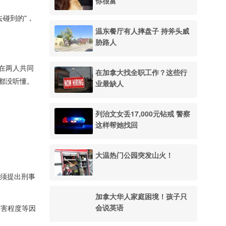
你很富
碰到的"，
温东餐厅有人摔盘子 持斧头威
胁路人
现在两人共同
在加拿大找全职工作？这些行
容都没听懂。
业最缺人
列治文女丢17,000元钻戒 警察
这样帮她找回
大温热门公园突发山火！
就必须提出刑事
加拿大华人家庭困境！孩子只
会说英语
伤害程度等因