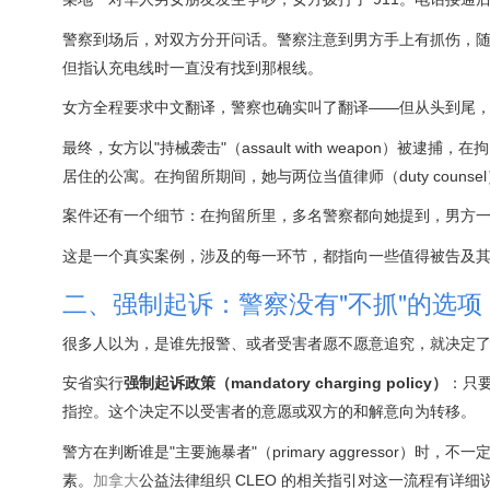
警察到场后，对双方分开问话。警察注意到男方手上有抓伤，随
但指认充电线时一直没有找到那根线。
女方全程要求中文翻译，警察也确实叫了翻译——但从头到尾
最终，女方以"持械袭击"（assault with weapon）
居住的公寓。在拘留所期间，她与两位当值律师（duty cou
案件还有一个细节：在拘留所里，多名警察都向她提到，男方一直
这是一个真实案例，涉及的每一环节，都指向一些值得被告及
二、强制起诉：警察没有"不抓"的选项
很多人以为，是谁先报警、或者受害者愿不愿意追究，就决定
安省实行
强制起诉政策（mandatory charging policy）
：只要
指控。这个决定不以受害者的意愿或双方的和解意向为转移。
警方在判断谁是"主要施暴者"（primary aggressor
素。
加拿大
公益法律组织 CLEO 的相关指引对这一流程有详细