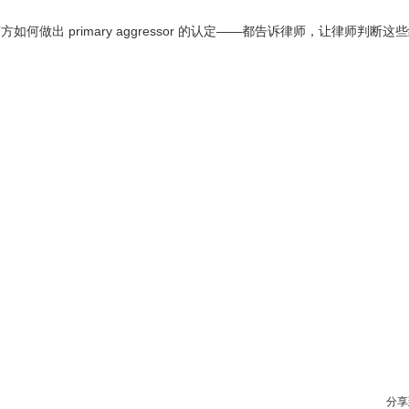
出 primary aggressor 的认定——都告诉律师，让律师判断这
分享