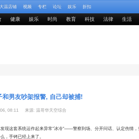
大温店铺
视频
专栏
论坛
娱乐
折扣
食
健康
娱乐
时尚
教育
科技
法律
生活
和男友吵架报警, 自己却被捕!
-06, 08:11 来源:
温哥华天空综合
发现这套系统运作起来异常"冰冷"——警察到场、分开问话、认定伤情，
什么，手铐已经上来了。