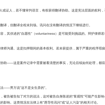
当事人或证人，若不懂审判语言，有权获得翻译协助。这是宪法层面的权利，
了翻译，但翻译全程未到场。讯问在没有翻译的情况下继续进行。
供述的"自愿性"（voluntariness）是可能受到挑战的。辩护律师
与律师沟通。这是扣押期间的基本权利。若未获提供，属于严重的程序瑕
译协助——这是案件记录中需要被看清楚的事实，无论后续如何处理，都
法——男方说"这不是女生弄的"。
，被告被告知了对方的说法，这对被告自身陈述的"客观性"可能产生影响
影响。这类情况在法律上有"诱导性讯问"或"证人污染"的相关讨论。