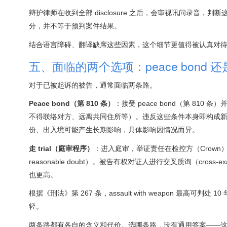
辩护律师在收到全部 disclosure 之后，会审视讯问录
分，并不等于预判案件结果。
结合语言障碍、翻译缺席这些因素，这个细节更值得被认真对
五、面临的两个选项：peace bond 还是 t
对于已被起诉的被告，通常面临两条路。
Peace bond（第 810 条）
：接受 peace bond（第 8
不得联络对方、远离共同住所等）。违反这些条件本身即构成新的犯
份、出入境可能产生长期影响，具体影响因情况而异。
走 trial（庭审程序）
：进入庭审，举证责任在检控方（Crown）。
reasonable doubt）。被告有权对证人进行交叉质询（cross
也更高。
根据《刑法》第 267 条，assault with weapon 最高可判处 1
轻。
两条路都有各自的含义和代价。选哪条路，没有通用答案——这个决