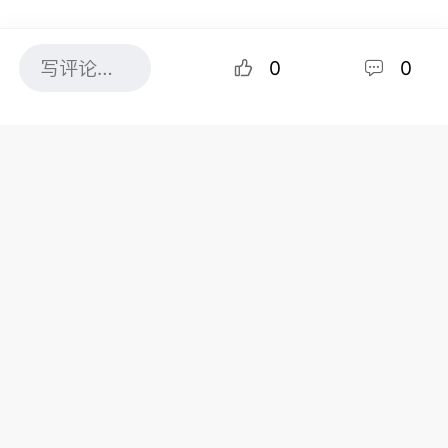
0
0
图片来源：Pexels，作者：MART PRODUCTION
不是追求浪漫，是真的受不了了
当然，转行不全是"突然开悟"。很多人是实实在在被
逼出来的——或者说，是被现状推出来的。