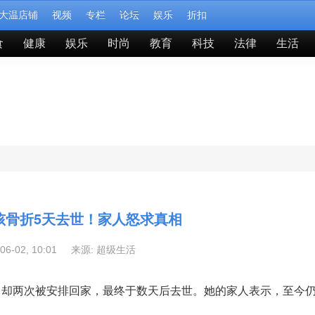
大温店铺
视频
专栏
论坛
娱乐
折扣
食
健康
娱乐
时尚
教育
科技
法律
生活
孩骨折5天去世！家人怒求真相
-06-02, 10:01 来源:
超级生活
，却两次被安排回家，最终于数天后去世。她的家人表示，至今