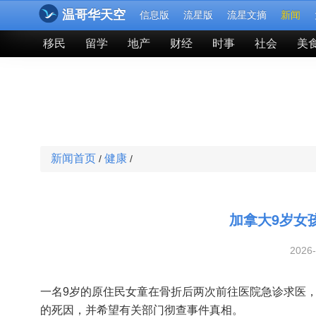
温哥华天空
信息版
流星版
流星文摘
新闻
移民
留学
地产
财经
时事
社会
美
新闻首页
健康
/
/
加拿大9岁女
2026
一名9岁的原住民女童在骨折后两次前往医院急诊求医
的死因，并希望有关部门彻查事件真相。