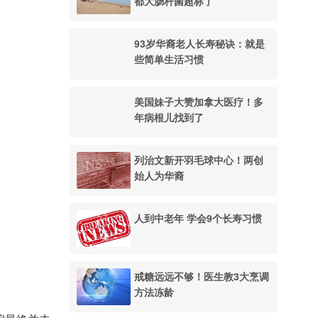
都大肠杆菌超标了
93岁华裔老人长寿秘诀：就是
些简单生活习惯
美国妹子大赞加拿大医疗！多
年病根儿找到了
列治文新开羽毛球中心！两创
始人为华裔
人到中老年 学会9个长寿习惯
戒糖远远不够！医生教3大烹调
方法冻龄