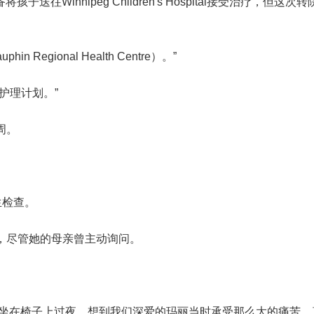
准备将孩子送往
Winnipeg Children's Hospital
接受治疗，但这次转
gional Health Centre）。”
护理计划。”
周。
生检查。
，尽管她的母亲曾主动询问。
撑，坐在椅子上过夜。想到我们深爱的玛丽当时承受那么大的痛苦