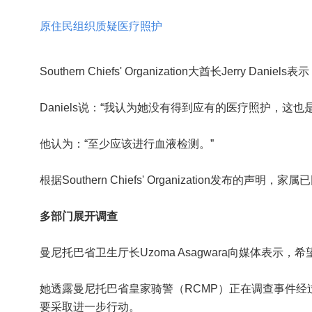
原住民组织质疑医疗照护
Southern Chiefs' Organization
大酋长
Jerry Daniels
表示
Daniels说：“我认为她没有得到应有的医疗照护，这
他认为：“至少应该进行血液检测。”
根据Southern Chiefs' Organization发
多部门展开调查
曼尼托巴省卫生厅长
Uzoma Asagwara
向媒体表示，希
她透露曼尼托巴省皇家骑警（RCMP）正在调查事件
要采取进一步行动。