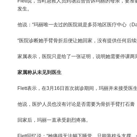
Flett说，当时急救人员到场后曾告诉玛丽的母亲，要
发生。
他说：“玛丽唯一去过的医院就是多芬地区医疗中心（Dauphin Re
“医院诊断她手臂骨折后便让她回家，没有提供任何后续
家属表示，医院只是给了一张证明，说明她需要停课两
家属称从未见到医生
Flett表示，在3月16日首次就诊期间，玛丽并未接受医
他说，医护人员也没有讨论是否需要为骨折手臂打石膏
回家后，玛丽一直承受剧烈疼痛。
Flett回忆说：“她痛得无法躺下睡觉，只能靠枕头支