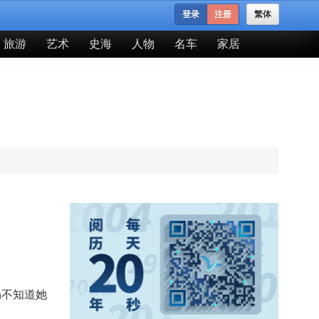
登录
注册
繁体
旅游
艺术
史海
人物
名车
家居
仍不知道她