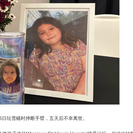
16日玩雪橇时摔断手臂，五天后不幸离世。