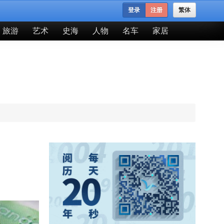
登录
注册
繁体
旅游
艺术
史海
人物
名车
家居