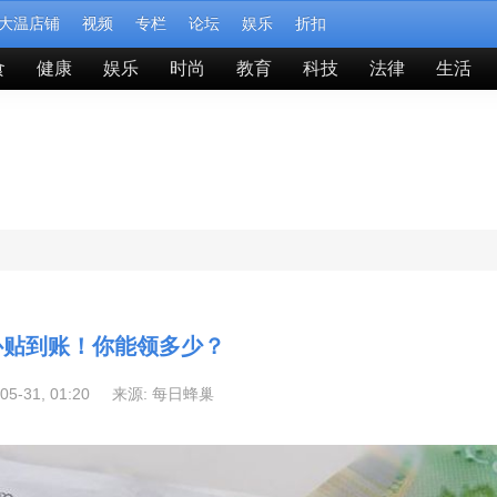
大温店铺
视频
专栏
论坛
娱乐
折扣
食
健康
娱乐
时尚
教育
科技
法律
生活
补贴到账！你能领多少？
-05-31, 01:20 来源:
每日蜂巢