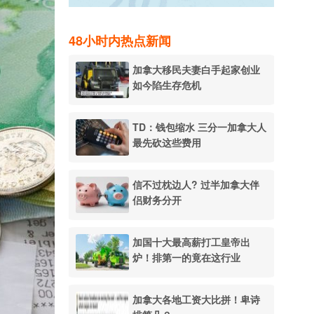
48小时内热点新闻
加拿大移民夫妻白手起家创业
如今陷生存危机
TD：钱包缩水 三分一加拿大人
最先砍这些费用
信不过枕边人? 过半加拿大伴
侣财务分开
加国十大最高薪打工皇帝出
炉！排第一的竟在这行业
加拿大各地工资大比拼！卑诗