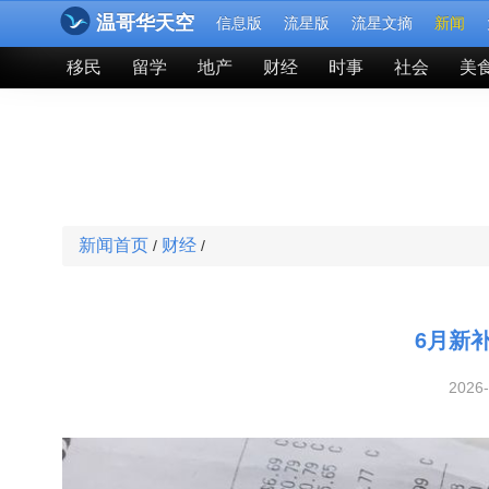
温哥华天空
信息版
流星版
流星文摘
新闻
移民
留学
地产
财经
时事
社会
美
新闻首页
财经
/
/
6月新
2026