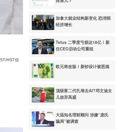
排第几？
加拿大就业结构新变化 恐消弱
经济增长
Telus 二季度亏损达18亿！新
任CEO启动公司重组
T/HST信
欧元将改版！新钞设计被恶搞
顶级富二代扎堆去AI?邓文迪女
儿放弃高盛
大温知名理财顾问 涉嫌“庞氏
骗局”被调查