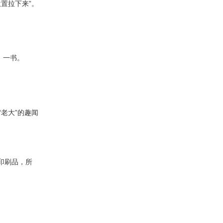
首位置拉下来”。
》一书。
老大”的趣闻
印刷品，所