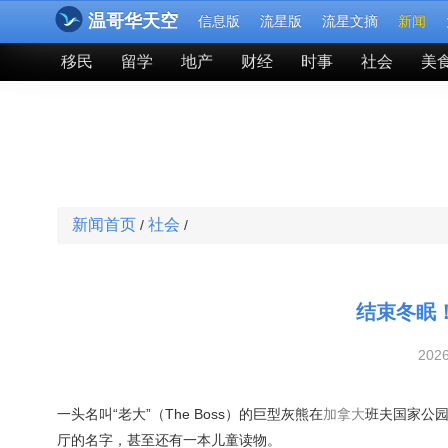
温哥华天空
信息版
流星版
流星文摘
新闻
移民
留学
地产
财经
时事
社会
美
新闻首页
社会
/
/
结束冬眠
202
一头名叫“老大”（The Boss）的巨型灰熊在
加拿大
班夫国家公
厅的名字，甚至还有一本儿童读物。