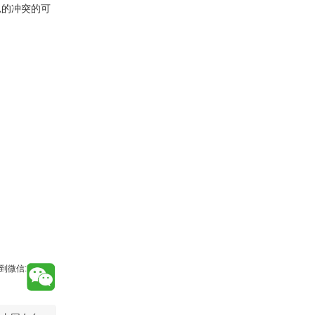
忍的冲突的可
到微信: