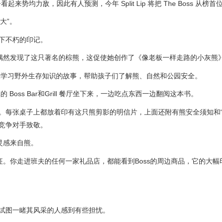
竞争看起来势均力敌，因此有人预测，今年 Split Lip 将把 The Boss 从榜
大”。
留下不朽的印记。
偶然发现了这只著名的棕熊，这促使她创作了《像老板一样走路的小灰熊
脉学习野外生存知识的故事，帮助孩子们了解熊、自然和公园安全。
ss Bar和Grill 餐厅坐下来，一边吃点东西一边翻阅这本书。
。每张桌子上都放着印有这只熊剪影的明信片，上面还附有熊安全须知和“
要竞争对手致敬。
灵感来自熊。
征。你走进班夫的任何一家礼品店，都能看到Boss的周边商品，它的大幅
区试图一睹其风采的人感到有些担忧。