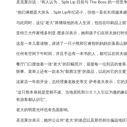
圣克莱尔说：“有人认为，Split Lip 目前与 The Boss 的一些
“他们俩都是大块头，Split Lip年纪还小，但他一直在长得越来越
与此同时，这位“老大”将继续他的名人生涯，包括在印刷品上
亚特兰大作家维多利亚·图多尔表示，她和孩子们在班夫旅行时
这是一本儿童读物，讲述了一只小熊和它睿智的妈妈在落基山
任何有空闲下午时间，并且手边有一本书的人，都可以在班夫镇的 Bo
餐厅门口摆放着一张“老大”的巨幅照片，迎接每一位到店的食客
轶事。菜单上还有一款名为“裂唇汉堡”的菜品，以此向它的主
这家店一年前开业，总经理兼老板史蒂文·萨奇基夫表示，它的
“这只熊本身就是坚韧不拔、当地居民和
加拿大
人引以为傲的象
有游客都认识它”。
老大的明星光环也有负面影响。
圣克莱尔表示，她对公众对“老大”的迷恋以及那些前往偏远地