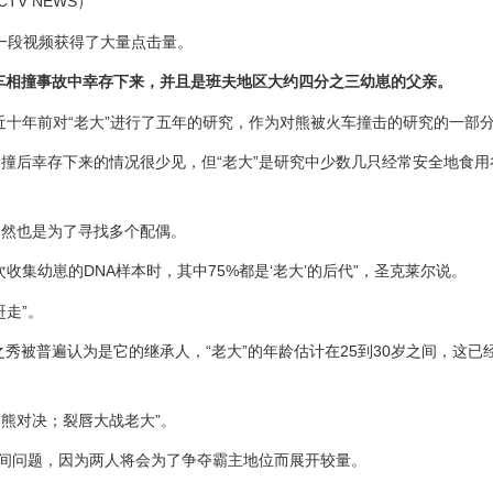
V NEWS）
的一段视频获得了大量点击量。
车相撞事故中幸存下来，并且是班夫地区大约四分之三幼崽的父亲。
近十年前对“老大”进行了五年的研究，作为对熊被火车撞击的研究的一部
撞后幸存下来的情况很少见，但“老大”是研究中少数几只经常安全地食用
当然也是为了寻找多个配偶。
集幼崽的DNA样本时，其中75%都是‘老大’的后代”，圣克莱尔说。
走”。
后起之秀被普遍认为是它的继承人，“老大”的年龄估计在25到30岁之间，这
熊对决；裂唇大战老大”。
时间问题，因为两人将会为了争夺霸主地位而展开较量。