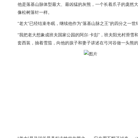
他是落基山脉体型最大、最凶猛的灰熊，一个长着爪子的庞然
像松树落针一样。
“老大”已经结束冬眠，继续他作为“落基山脉之王”的四分之一
“我把老大想象成班夫国家公园的阿尔·卡彭”，班夫阳光村滑雪
套西装，抽着雪茄，向他的孩子和妻子讲述在弓河谷做一头熊