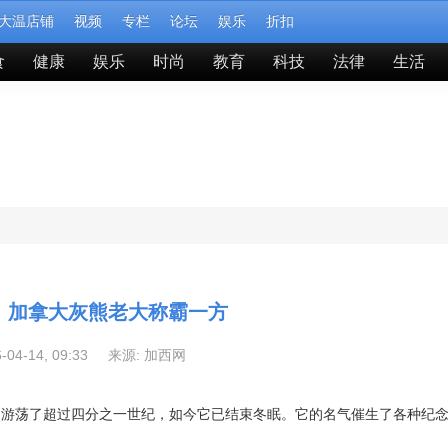
大温店铺
视频
专栏
论坛
娱乐
折扣
食
健康
娱乐
时尚
教育
科技
法律
生活
！加拿大灰熊老大称霸一方
6-04-14, 09:33 来源:
加西网
园游荡了超过四分之一世纪，如今它已结束冬眠。它的名气催生了各种纪