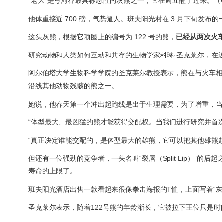
“老大”是弓河谷最具标志性的灰熊之一，它在周五醒了过来。（CT
他体重接近 700 磅，气势逼人。班夫阳光村在 3 月下旬发布
这头灰熊，根据它项圈上的编号为 122 号的熊，
已经从两次火
研究动物和人类如何互动和共存的生物学家科琳·圣克莱尔，在
阿尔伯塔大学生物科学学院的圣克莱尔教授表示，熊在与火车相
沿线其他动物残骸的熊之一。
她说，他春天第一个冲出起跑线是出于生理需要，为了增重，
“体型最大、最凶猛的熊才能获得交配权。当我们进行研究并首次收
“真正决定谁能交配的，是体型最大的雄熊，它可以把其他雄熊赶
但还有一位强劲的竞争者，一头名叫“裂唇（Split Lip）”的
寿命的上限了。
班夫阳光酒店出售一款看起来很像拳击海报的T恤，上面写着“灰
圣克莱尔表示，随着122号熊的年龄渐长，它被拉下王位只是