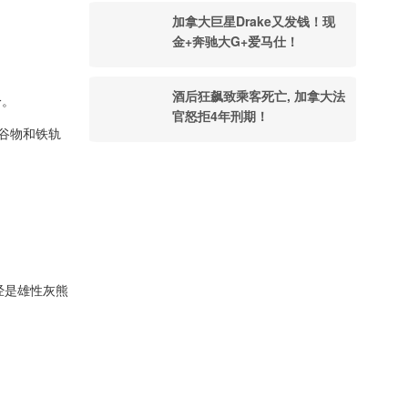
加拿大巨星Drake又发钱！现
金+奔驰大G+爱马仕！
酒后狂飙致乘客死亡, 加拿大法
分。
官怒拒4年刑期！
谷物和铁轨
已经是雄性灰熊