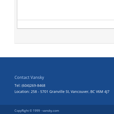
Contact Vansky
Tel: (604)269-8468
Location: 258 - 5701 Granville St, Vancouver, BC V6M 4J7
CopyRight © 1999 -
vansky.com