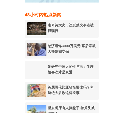
48小时内热点新闻
南卑诗大火，违反禁火令者被
抓现行
慈济遭诈3000万美元 幕后宗教
大师媳妇交保
她研究中国人的性与欲：生理
性喜欢才是真爱
英属哥伦比亚省名要改吗？卑
诗绝大多数这样投票
温东餐厅有人摔盘子 持斧头威