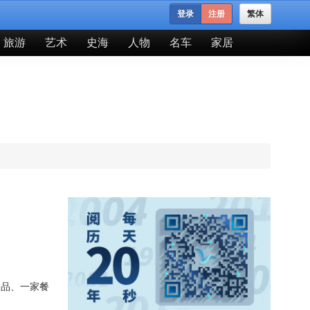
登录
注册
繁体
旅游
艺术
史海
人物
名车
家居
念品、一家餐