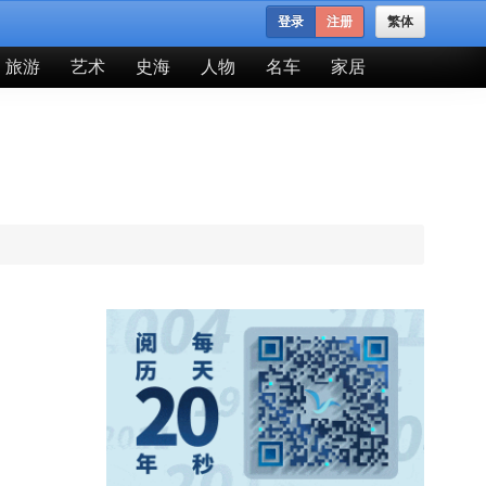
登录
注册
繁体
旅游
艺术
史海
人物
名车
家居