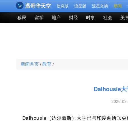
温哥华天空
信息版
流星版
流星文摘
新闻
移民
留学
地产
财经
时事
社会
美
新闻首页
教育
/
/
Dalhous
2026-03
Dalhousie（达尔豪斯）大学已与印度两所