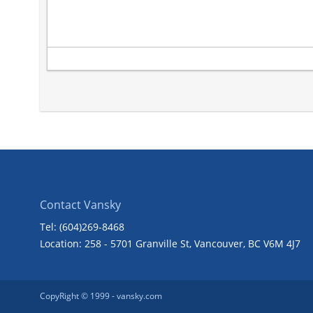
Contact Vansky
Tel: (604)269-8468
Location: 258 - 5701 Granville St, Vancouver, BC V6M 4J7
CopyRight © 1999 -
vansky.com