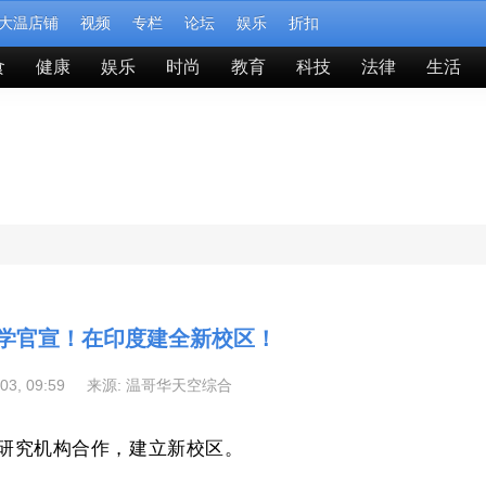
大温店铺
视频
专栏
论坛
娱乐
折扣
食
健康
娱乐
时尚
教育
科技
法律
生活
ie大学官宣！在印度建全新校区！
-03, 09:59 来源:
温哥华天空综合
顶尖研究机构合作，建立新校区。