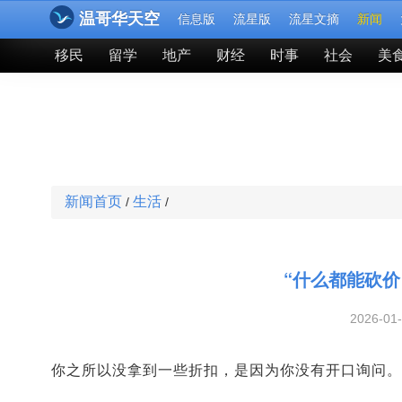
温哥华天空
信息版
流星版
流星文摘
新闻
移民
留学
地产
财经
时事
社会
美
新闻首页
生活
/
/
“什么都能砍
2026-01
你之所以没拿到一些折扣，是因为你没有开口询问。