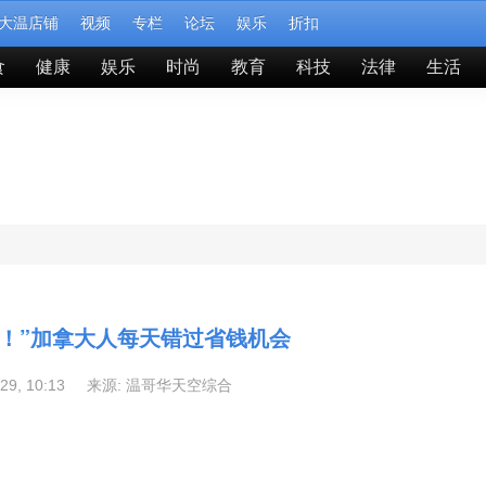
大温店铺
视频
专栏
论坛
娱乐
折扣
食
健康
娱乐
时尚
教育
科技
法律
生活
价！”加拿大人每天错过省钱机会
-29, 10:13 来源:
温哥华天空综合