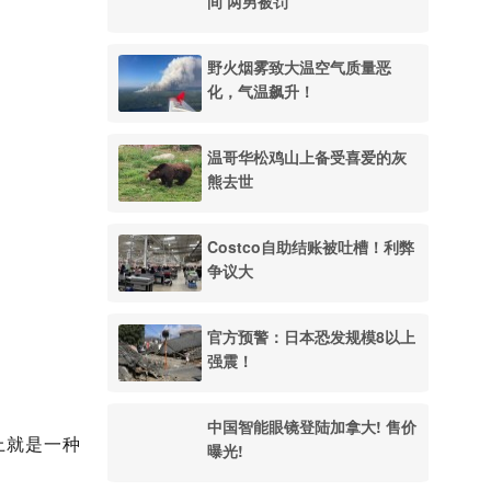
间 两男被罚
野火烟雾致大温空气质量恶
化，气温飙升！
温哥华松鸡山上备受喜爱的灰
熊去世
Costco自助结账被吐槽！利弊
争议大
官方预警：日本恐发规模8以上
强震！
中国智能眼镜登陆加拿大! 售价
上就是一种
曝光!