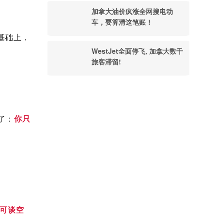
加拿大油价疯涨全网搜电动
车，要算清这笔账！
基础上，
WestJet全面停飞, 加拿大数千
旅客滞留!
了：
你只
“可谈空