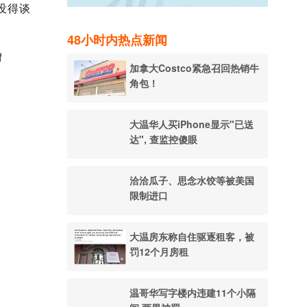
没得谈
48小时内热点新闻
f
加拿大Costco紧急召回热销牛
角包！
大温华人买iPhone显示"已送
达", 查监控傻眼
洽洽瓜子、思念水饺等被美国
限制进口
大温房东称自住驱逐租客，被
罚12个月房租
温哥华写字楼内违建11个小隔