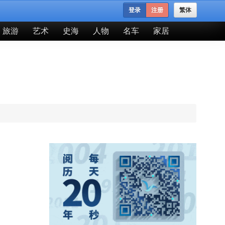
登录
注册
繁体
旅游
艺术
史海
人物
名车
家居