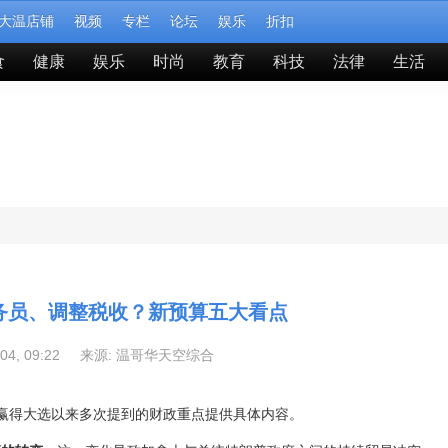
大温店铺
视频
专栏
论坛
娱乐
折扣
食
健康
娱乐
时尚
教育
科技
法律
生活
务员、调整税收？新预算五大看点
-04, 09:22 来源:
温哥华天空综合
赢得大选以来多次提到的财政重点提供具体内容。