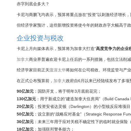
赤字到底会多大？
卡尼与商鹏飞均表示，预算将重点放在“投资”以刺激经济增长，
但经济学家预计，这些新增投资将使今年的财政赤字大幅高于政府
企业投资与税改
卡尼上月向媒体表示，预算将为加拿大打造“
高度竞争力的企业
加拿大
商业界普遍欢迎卡尼上任后的一系列措施，包括立法削
经济学家目前正关注
渥太华
将如何在公司税收、环境监管与产
在正式公布预算前，
加拿大
政府自6月以来已经陆续发布了多项
90亿加元
：国防开支，将于明年3月底前花完；
130亿加元
：用于新成立的“建造加拿大住房局”（Build Canada 
20亿加元
：投资安省达灵顿（Darlington）的小型核反应堆项
50亿加元
：设立新的“战略应对基金”（Strategic Response Fu
36亿加元
：未来三年用于应对关税不确定性下的临时就业保险（
18亿加元
：加强联邦警务能力；