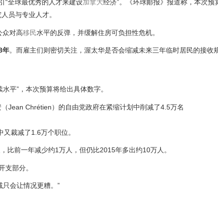
吸引“全球最优秀的人才来建设
加拿大
经济”。《环球邮报》报道称，本次预
究人员与专业人才。
公众对高
移民
水平的反弹，并缓解住房可负担性危机。
8年
。而雇主们则密切关注，渥太华是否会缩减未来三年临时居民的接收
续水平”，本次预算将给出具体数字。
an Chrétien）的自由党政府在紧缩计划中削减了4.5万名
划中又裁减了1.6万个职位。
人，比前一年减少约1万人，但仍比2015年多出约10万人。
开支部分。
减只会让情况更糟。”