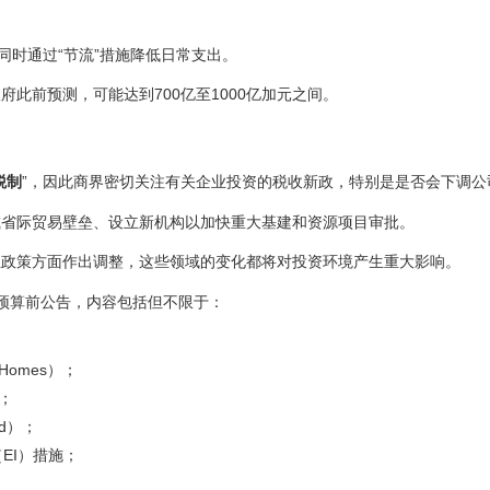
同时通过“节流”措施降低日常支出。
此前预测，可能达到700亿至1000亿加元之间。
税制
”，因此商界密切关注有关企业投资的税收新政，特别是是否会下调公
减省际贸易壁垒、设立新机构以加快重大基建和资源项目审批。
业政策方面作出调整，这些领域的变化都将对投资环境产生重大影响。
预算前公告，内容包括但不限于：
Homes）；
目；
nd）；
EI）措施；