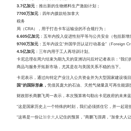
3.7亿加元
：推出新的生物燃料生产激励计划；
7700万加元
：四年内拨款给加拿大
税务
局（CRA），用于打击卡车运输业的不合规行为；
6.605亿加元
：五年内投入促进性别平等与公共安全（包括新增皇
9700万加元
：五年内设立“外国学历认证行动基金”（Foreign Credentia
4.5亿加元
：三年内用于工人再培训计划。
卡尼总理在周六结束为期九天的亚洲访问后对记者表示：“我们
商品与服务开拓新市场，尤其是在与美国关系不稳的当下。
卡尼表示，通过向特定产业注入公共资金并为大型国家建设项
国”的国际形象，
凭借其庞大的石油、天然气储量及可再生能源
财政部长商鹏飞周一表示，本次预算将勾勒出卡尼政府的未来蓝
“这是国家历史上一个特殊的时刻，我们必须抓住它，并一起迎
“这将是一份让
加拿大
人记住的预算，”商鹏飞强调，“加拿大人