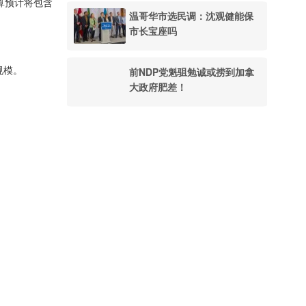
算预计将包含
温哥华市选民调：沈观健能保
市长宝座吗
规模。
前NDP党魁驵勉诚或捞到加拿
大政府肥差！