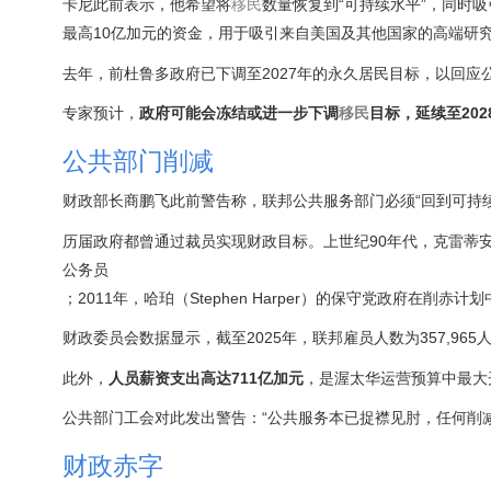
卡尼此前表示，他希望将
移民
数量恢复到“可持续水平”，同时
最高10亿加元的资金，用于吸引来自美国及其他国家的高端研
去年，前杜鲁多政府已下调至2027年的永久居民目标，以回应
专家预计，
政府可能会冻结或进一步下调
移民
目标，延续至202
公共部门削减
财政部长商鹏飞此前警告称，联邦公共服务部门必须“回到可持
历届政府都曾通过裁员实现财政目标。上世纪90年代，克雷蒂安（Je
公务员
；2011年，哈珀（Stephen Harper）的保守党政府在削赤计
财政委员会数据显示，截至2025年，联邦雇员人数为357,965
此外，
人员薪资支出高达711亿加元
，是渥太华运营预算中最大
公共部门工会对此发出警告：“公共服务本已捉襟见肘，任何削
财政赤字