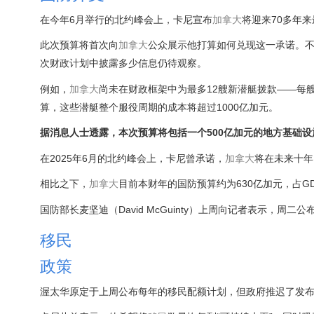
在今年6月举行的北约峰会上，卡尼宣布
加拿大
将迎来70多年
此次预算将首次向
加拿大
公众展示他打算如何兑现这一承诺。
次财政计划中披露多少信息仍待观察。
例如，
加拿大
尚未在财政框架中为最多12艘新潜艇拨款——每
算，这些潜艇整个服役周期的成本将超过1000亿加元。
据消息人士透露，本次预算将包括一个500亿加元的地方基础设
在2025年6月的北约峰会上，卡尼曾承诺，
加拿大
将在未来十年
相比之下，
加拿大
目前本财年的国防预算约为630亿加元，占GD
国防部长麦坚迪（David McGuinty）上周向记者表示，周二
移民
政策
渥太华原定于上周公布每年的移民配额计划，但政府推迟了发