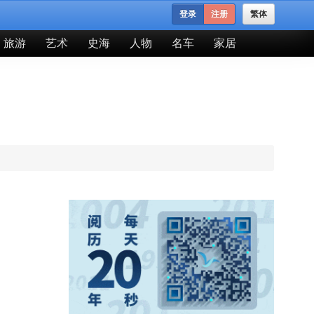
登录
注册
繁体
旅游
艺术
史海
人物
名车
家居