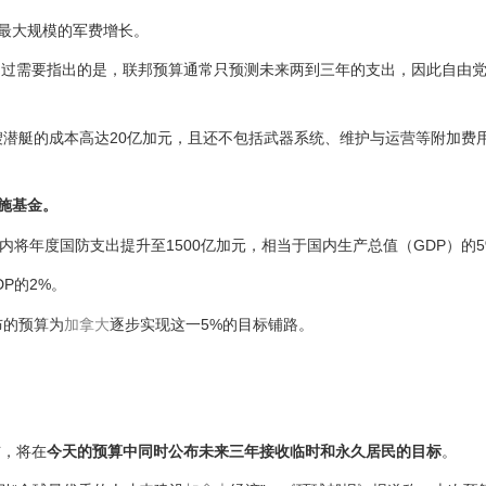
来最大规模的军费增长。
不过需要指出的是，联邦预算通常只预测未来两到三年的支出，因此自由
艘潜艇的成本高达20亿加元，且还不包括武器系统、维护与运营等附加费
施基金。
内将年度国防支出提升至1500亿加元，相当于国内生产总值（GDP）的5
P的2%。
公布的预算为
加拿大
逐步实现这一5%的目标铺路。
布，将在
今天的预算中同时公布未来三年接收临时和永久居民的目标
。