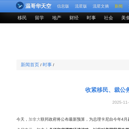
温哥华天空
信息版
流星版
流星文摘
新闻
移民
留学
地产
财经
时事
社会
美
新闻首页
时事
/
/
收紧移民、裁公
2025-11
今天，
加拿大
联邦政府将公布最新预算，为总理卡尼自今年4月