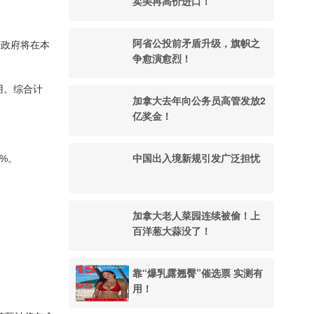
卖美再高价进口！
阿省公投前矛盾升级，旗帜之
党政府将在本
争愈演愈烈！
用。综合计
加拿大去年向公务员高管发放2
亿奖金！
中国出入境新规引发广泛担忧
%。
加拿大老人菜园连续被偷！上
百洋葱大蒜没了！
靠“爆乳露翘臀”催选票 实测有
用！