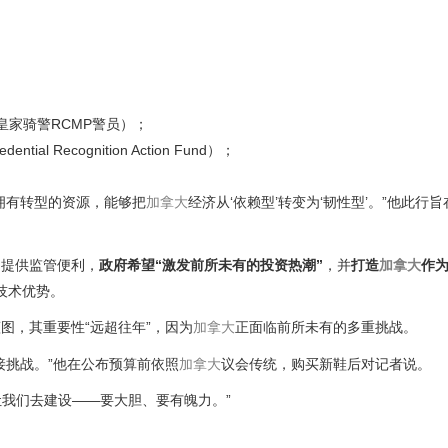
家骑警RCMP警员）；
l Recognition Action Fund）；
拥有转型的资源，能够把
加拿大
经济从‘依赖型’转变为‘韧性型’。”他此行
目提供监管便利，
政府希望“激发前所未有的投资热潮”
，并
打造
加拿大
作为
技术优势。
图，其重要性“远超往年”，因为
加拿大
正面临前所未有的多重挑战。
接挑战。”他在公布预算前依照
加拿大
议会传统，购买新鞋后对记者说。
让我们去建设——要大胆、要有魄力。”