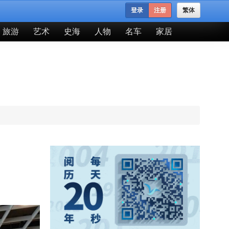
登录
注册
繁体
旅游
艺术
史海
人物
名车
家居