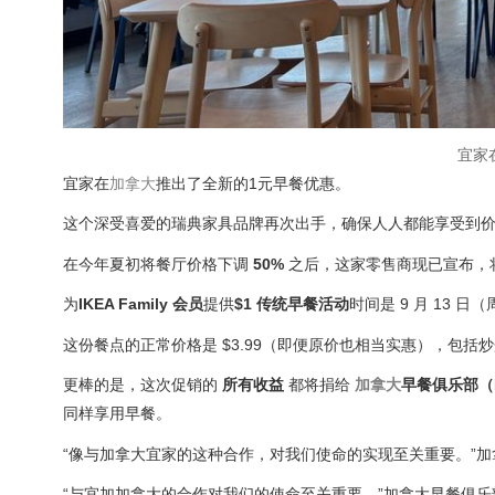
宜家
宜家在
加拿大
推出了全新的1元早餐优惠。
这个深受喜爱的瑞典家具品牌再次出手，确保人人都能享受到
在今年夏初将餐厅价格下调
50%
之后，这家零售商现已宣布，
为
IKEA Family 会员
提供
$1 传统早餐活动
时间是 9 月 13 日
这份餐点的正常价格是 $3.99（即便原价也相当实惠），包
更棒的是，这次促销的
所有收益
都将捐给
加拿大
早餐俱乐部（Bre
同样享用早餐。
“像与加拿大宜家的这种合作，对我们使命的实现至关重要。”
“与宜加加拿大的合作对我们的使命至关重要，”加拿大早餐俱