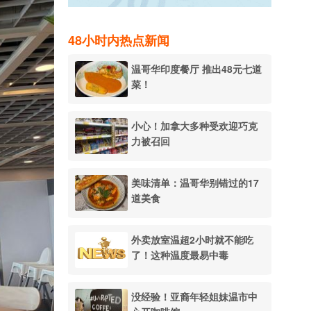
48小时内热点新闻
温哥华印度餐厅 推出48元七道
菜！
小心！加拿大多种受欢迎巧克
力被召回
美味清单：温哥华别错过的17
道美食
外卖放室温超2小时就不能吃
了！这种温度最易中毒
没经验！亚裔年轻姐妹温市中