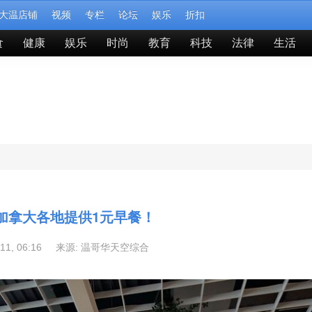
大温店铺
视频
专栏
论坛
娱乐
折扣
食
健康
娱乐
时尚
教育
科技
法律
生活
加拿大各地提供1元早餐！
-11, 06:16 来源:
温哥华天空综合