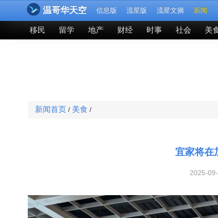
温哥华天空
信息版
流星版
流星文摘
新闻
移民
留学
地产
财经
时事
社会
美
新闻首页
美食
/
/
宜家将在
2025-09