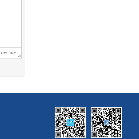
D BY 
TINY