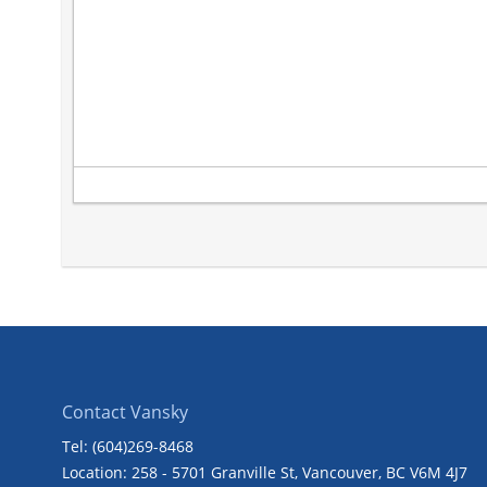
Contact Vansky
Tel: (604)269-8468
Location: 258 - 5701 Granville St, Vancouver, BC V6M 4J7