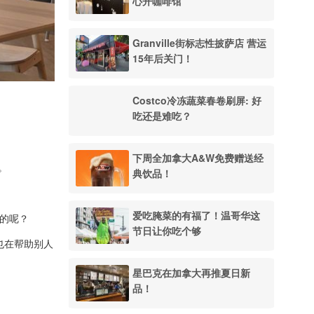
心开咖啡馆
Granville街标志性披萨店 营运
15年后关门！
Costco冷冻蔬菜春卷刷屏: 好
吃还是难吃？
下周全加拿大A&W免费赠送经
。
典饮品！
爱吃腌菜的有福了！温哥华这
待的呢？
节日让你吃个够
也在帮助别人
星巴克在加拿大再推夏日新
品！