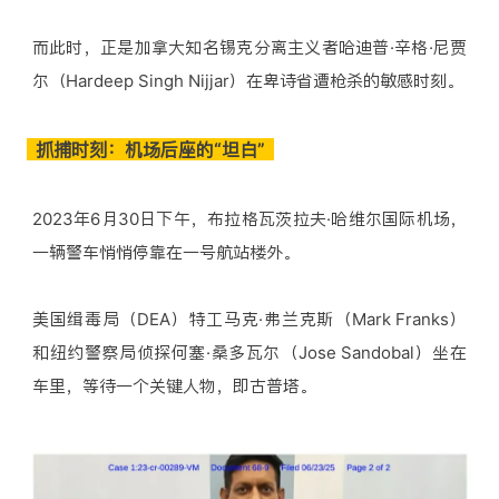
而此时，正是加拿大知名锡克分离主义者哈迪普·辛格·尼贾
尔（Hardeep Singh Nijjar）在卑诗省遭枪杀的敏感时刻。
抓捕时刻：机场后座的“坦白”
2023年6月30日下午，布拉格瓦茨拉夫·哈维尔国际机场，
一辆警车悄悄停靠在一号航站楼外。
美国缉毒局（DEA）特工马克·弗兰克斯（Mark Franks）
和纽约警察局侦探何塞·桑多瓦尔（Jose Sandobal）坐在
车里，等待一个关键人物，即古普塔。