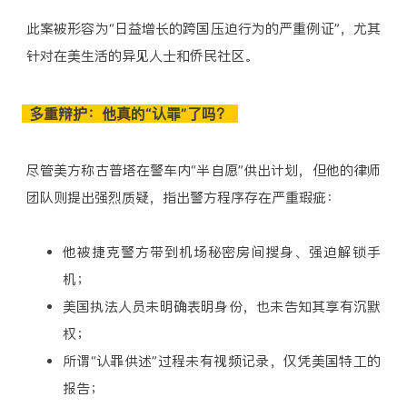
此案被形容为“日益增长的跨国压迫行为的严重例证”，尤其
针对在美生活的异见人士和侨民社区。
多重辩护：他真的“认罪”了吗？
尽管美方称古普塔在警车内“半自愿”供出计划，但他的律师
团队则提出强烈质疑，指出警方程序存在严重瑕疵：
他被捷克警方带到机场秘密房间搜身、强迫解锁手
机；
美国执法人员未明确表明身份，也未告知其享有沉默
权；
所谓“认罪供述”过程未有视频记录，仅凭美国特工的
报告；