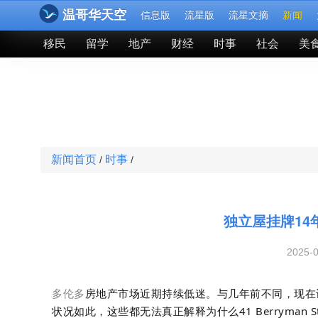
温哥华天空
信息版
流星版
流星文摘
新闻
移民
留学
地产
财经
时事
社会
美
新闻首页
时事
/
/
独立屋挂牌1
2025-
多伦多
房地产
市场近期持续低迷。与几年前不同，现在
状况如此，这些都无法真正解释为什么41 Berryman 