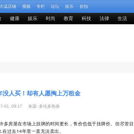
大温店铺
视频
专栏
论坛
娱乐
折扣
食
健康
娱乐
时尚
教育
科技
法律
生活
4年没人买！却有人愿掏上万租金
07-01, 09:17 来源:
多伦多热推
许多房屋在市场上挂牌的时间更长，售价也低于挂牌价。但尽管目
St.在过去14年里一直无法卖出。