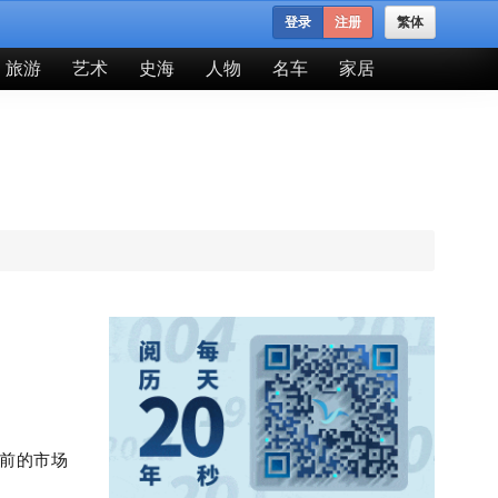
登录
注册
繁体
旅游
艺术
史海
人物
名车
家居
前的市场