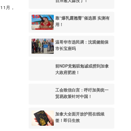
百洋葱大蒜没了！
11月，
靠“爆乳露翘臀”催选票 实测有
用！
温哥华市选民调：沈观健能保
市长宝座吗
前NDP党魁驵勉诚或捞到加拿
大政府肥差！
工会致信白宫：呼吁加美统一
贸易政策针对中国！
加拿大全面开放护照在线续
签！即日生效