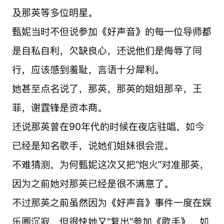
及那英等多位明星。
甄妮当时不但说参加《好声音》的每一位导师都
是自私自利，欠缺良心，还说他们是侮辱了同
行，应该感到羞耻，言语十分犀利。
她甚至点名说了，那英，那英的姐姐那辛，王
菲，谢霆锋是资本商。
还说那英曾在90年代的时候在夜店驻唱，如今
已经是知名歌手，说她们姐妹很会混。
不难猜测，为何甄妮这次又把“炮火”对准那英，
因为之前她对那英已经是很不满意了。
不过那英之前虽然因为《好声音》事件一度在娱
乐圈沉寂，但很快她又“复出”参加《歌手》，如