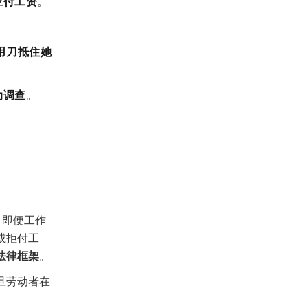
应付工资
。
曾用刀抵住她
动调查
。
，即便工作
或拒付工
法律框架
。
旦劳动者在