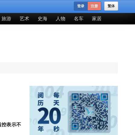
登录
注册
繁体
旅游
艺术
史海
人物
名车
家居
指控表示不