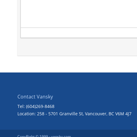
Contact Vansky
Tel: (604)269-8468
Location: 258 - 5701 Granville St, Vancouver, BC V6M 4J7
CopyRight © 1999 -
vansky.com