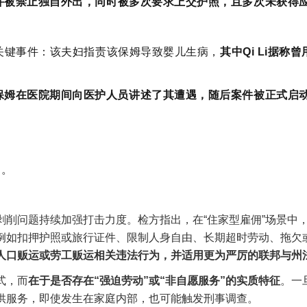
并被禁止独自外出，同时被多次要求上交护照，且多次未获得
起关键事件：该夫妇指责该保姆导致婴儿生病，
其中Qi Li据称
保姆在医院期间向医护人员讲述了其遭遇，随后案件被正式启
。
中。
削问题持续加强打击力度。检方指出，在“住家型雇佣”场景中
例如扣押护照或旅行证件、限制人身自由、长期超时劳动、拖欠
人口贩运或劳工贩运相关违法行为，并适用更为严厉的联邦与州
式，而
在于是否存在“强迫劳动”或“非自愿服务”的实质特征
。一
供服务，即使发生在家庭内部，也可能触发刑事调查。