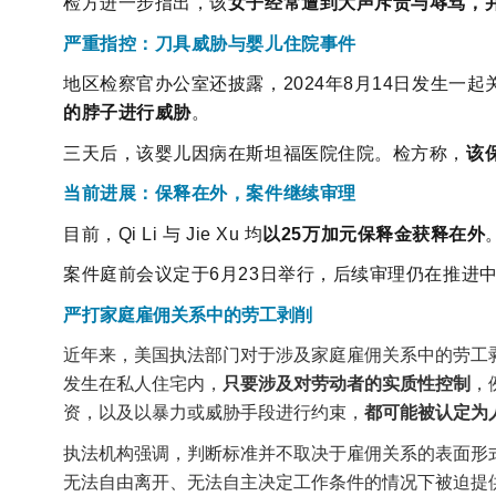
检方进一步指出，该
女子经常遭到大声斥责与辱骂，
严重指控：刀具威胁与婴儿住院事件
地区检察官办公室还披露，2024年8月14日发生一
的脖子进行威胁
。
三天后，该婴儿因病在斯坦福医院住院。检方称，
该
当前进展：保释在外，案件继续审理
目前，Qi Li 与 Jie Xu 均
以25万加元保释金获释在外
案件庭前会议定于6月23日举行，后续审理仍在推进
严打
家庭雇佣关系中的劳工剥削
近年来，美国执法部门对于涉及家庭雇佣关系中的劳工剥
发生在私人住宅内，
只要涉及对劳动者的实质性控制
，
资，以及以暴力或威胁手段进行约束，
都可能被认定为
执法机构强调，判断标准并不取决于雇佣关系的表面形
无法自由离开、无法自主决定工作条件的情况下被迫提