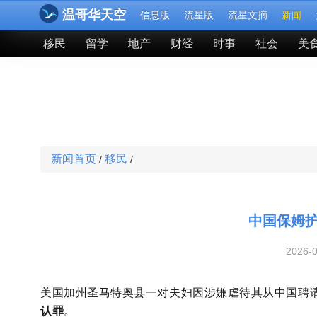
温哥华天空
信息版
流星版
流星文摘
新闻
移民
留学
地产
财经
时事
社会
美
新闻首页
移民
/
/
中国保姆护
2026-
美国加州圣马特奥县一对夫妇因涉嫌虐待其从中国聘
认罪
。