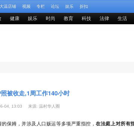
大温店铺
视频
专栏
论坛
娱乐
折扣
食
健康
娱乐
时尚
教育
科技
法律
生活
照被收走,1周工作140小时
06-04, 13:03 来源:
温村华人圈
请的保姆，并涉及人口贩运等多项严重指控，
在法庭上对所有