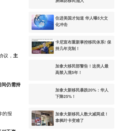
屏障防移民涌入
住进美国才知道 华人曝5大文
化冲击
卡尼宣布重新掌控移民体系! 保
持几年克制！
协议，
主
加拿大移民部警告！这类人最
高禁入境5年！
期间仍需持
加拿大新移民暴跌20%：华人
下降25%！
加拿大新移民人数大减两成！
作的报
拿枫叶卡变难了