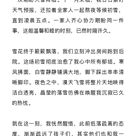
天气预报，还拉着全家人一起熬夜等候初雪，
直到凌晨五点。一家人齐心协力期盼同一件
事，这般温馨和睦的时刻，已然时隔许久。
雪花终于簌簌飘落，我们立刻冲出房间跑到后
院。这场初雪彻底治愈了我心中所有郁结。寒
风拂面，白雪静静铺满大地，脚下踩出串串清
晰脚印。夜色之中，漫天飞雪将整片天地映得
洁白透亮，晶莹的落雪仿佛在唤醒我沉寂已久
的热忱。
就在这一刻，我恍然醒悟，此前低落疏离的态
度，渐渐疏远了孩子们，其实他们也和我一