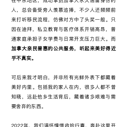
在中东地区，成功拿到加拿大永久居留身份的
人，总会备受旁人羡慕追捧，不少人还频频前
来打听移民流程，仿佛对方中了头奖一般。只
因在迪拜，私立教育与医疗体系开销高昂，普
通家庭承担子女学费与日常开支压力巨大。而
加拿大亲民普惠的公共服务，听起来美好得近
乎不真实。
可后来我才明白，并非所有光鲜外表下都藏着
美好内里。包括我的家人在内，很多人都不曾
知晓，远赴他乡生活背后，藏着诸多艰难与需
要舍弃的东西。
2022年，我们满怀憧憬收拾行囊，奔赴这里开