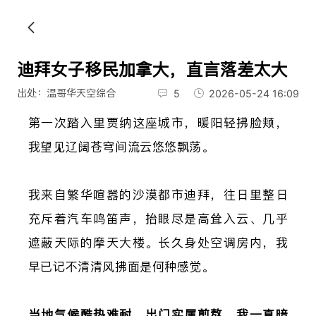
迪拜女子移民加拿大，直言落差太大
出处：温哥华天空综合
5
2026-05-24 16:09
第一次踏入里贾纳这座城市，暖阳轻拂脸颊，
我望见辽阔苍穹间流云悠悠飘荡。
我来自繁华喧嚣的沙漠都市迪拜，往日里整日
充斥着汽车鸣笛声，抬眼尽是高耸入云、几乎
遮蔽天际的摩天大楼。长久身处空调房内，我
早已记不清清风拂面是何种感觉。
当地气候酷热难耐，出门实属煎熬，我一直暗