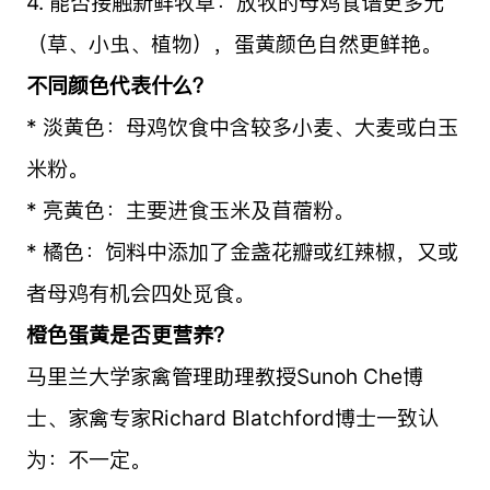
4. 能否接触新鲜牧草：放牧的母鸡食谱更多元
（草、小虫、植物），蛋黄颜色自然更鲜艳。
不同颜色代表什么？
* 淡黄色：母鸡饮食中含较多小麦、大麦或白玉
米粉。
* 亮黄色：主要进食玉米及苜蓿粉。
* 橘色：饲料中添加了金盏花瓣或红辣椒，又或
者母鸡有机会四处觅食。
橙色蛋黄是否更营养？
马里兰大学家禽管理助理教授Sunoh Che博
士、家禽专家Richard Blatchford博士一致认
为：不一定。