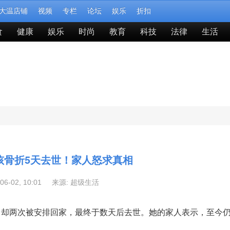
大温店铺
视频
专栏
论坛
娱乐
折扣
食
健康
娱乐
时尚
教育
科技
法律
生活
孩骨折5天去世！家人怒求真相
-06-02, 10:01 来源:
超级生活
，却两次被安排回家，最终于数天后去世。她的家人表示，至今