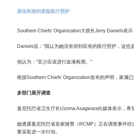
原住民组织质疑医疗照护
Southern Chiefs' Organization
大酋长
Jerry Daniels
表示
Daniels说：“我认为她没有得到应有的医疗照护，这
他认为：“至少应该进行血液检测。”
根据Southern Chiefs' Organization发
多部门展开调查
曼尼托巴省卫生厅长
Uzoma Asagwara
向媒体表示，希
她透露曼尼托巴省皇家骑警（RCMP）正在调查事件
要采取进一步行动。