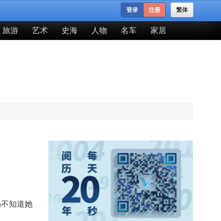
登录
注册
繁体
旅游
艺术
史海
人物
名车
家居
仍不知道她