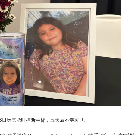
16日玩雪橇时摔断手臂，五天后不幸离世。