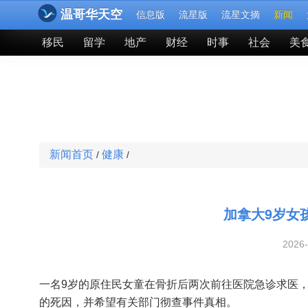
温哥华天空
信息版
流星版
流星文摘
新闻
移民
留学
地产
财经
时事
社会
美
新闻首页
健康
/
/
加拿大9岁女
2026
一名9岁的原住民女童在骨折后两次前往医院急诊求医
的死因，并希望有关部门彻查事件真相。