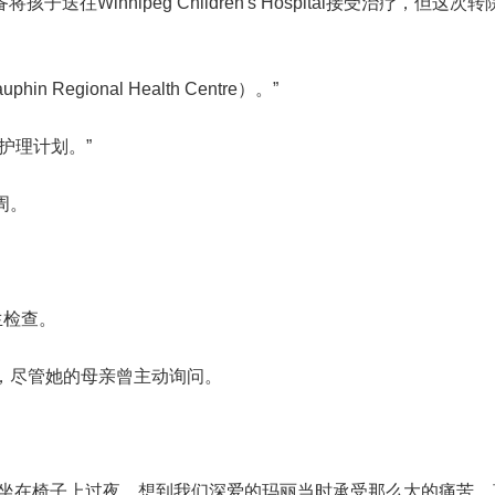
准备将孩子送往
Winnipeg Children's Hospital
接受治疗，但这次转
gional Health Centre）。”
护理计划。”
周。
生检查。
，尽管她的母亲曾主动询问。
撑，坐在椅子上过夜。想到我们深爱的玛丽当时承受那么大的痛苦