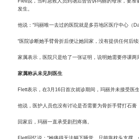
Flett说，当时急救人员到场后曾告诉玛丽的母亲，要
发生。
他说：“玛丽唯一去过的医院就是多芬地区医疗中心（Dauphin Re
“医院诊断她手臂骨折后便让她回家，没有提供任何后续
家属表示，医院只是给了一张证明，说明她需要停课两
家属称从未见到医生
Flett表示，在3月16日首次就诊期间，玛丽并未接受医
他说，医护人员也没有讨论是否需要为骨折手臂打石膏
回家后，玛丽一直承受剧烈疼痛。
Flett回忆说：“她痛得无法躺下睡觉，只能靠枕头支