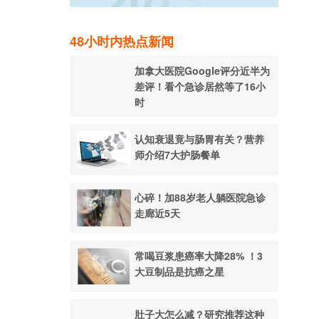
48小时内热点新闻
加拿大医院Google评分近半为
差评！看个急诊居然等了16小
时
认知衰退竟与肠胃有关？营养
师介绍7大护肠餐单
心碎！加88岁老人躺医院急诊
走廊近5天
常喝豆浆患癌率大降28% ！3
大豆制品是抗癌之星
肚子大怎么减？研究推荐这种