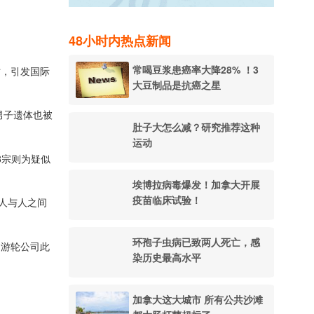
48小时内热点新闻
常喝豆浆患癌率大降28% ！3
亡，引发国际
大豆制品是抗癌之星
兰男子遗体也被
肚子大怎么减？研究推荐这种
运动
3宗则为疑似
埃博拉病毒爆发！加拿大开展
疫苗临床试验！
人与人之间
环孢子虫病已致两人死亡，感
。游轮公司此
染历史最高水平
加拿大这大城市 所有公共沙滩