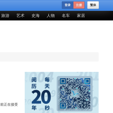
登录
注册
繁体
旅游
艺术
史海
人物
名车
家居
目前正在接受