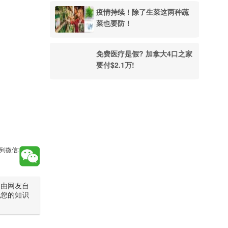
疫情持续！除了生菜这两种蔬
菜也要防！
免费医疗是假? 加拿大4口之家
要付$2.1万!
到微信:
是由网友自
犯您的知识