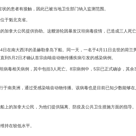
症状的患者有接触，因此已被当地卫生部门纳入监测范围。
人位于魁北克省。
上的加拿大公民提供协助。这艘游轮因暴发汉坦病毒疫情，已造成三人死
乘客已于4月24日在南大西洋的圣赫勒拿岛下船。同一天，一名于4月11日去世的荷
直到5月2日才确认首宗由啮齿动物传播疾病引发的感染病例。
坦病毒相关病例，其中包括3人死亡。8宗病例中，5宗已正式确诊，其余
流行于南美洲，通过受感染啮齿动物传播。该病毒也是目前已知少数能够在
系船上的加拿大公民，为他们提供隔离、防疫及公共卫生措施方面的指导
仍维持在较低水平。