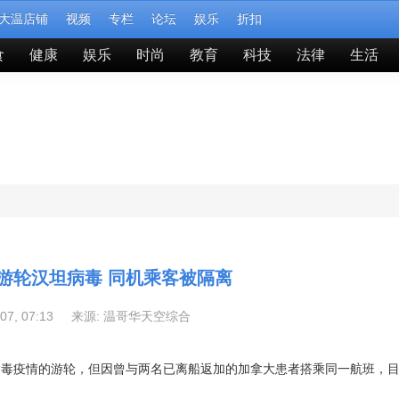
大温店铺
视频
专栏
论坛
娱乐
折扣
食
健康
娱乐
时尚
教育
科技
法律
生活
游轮汉坦病毒 同机乘客被隔离
-07, 07:13 来源:
温哥华天空综合
病毒疫情的游轮，但因曾与两名已离船返加的加拿大患者搭乘同一航班，