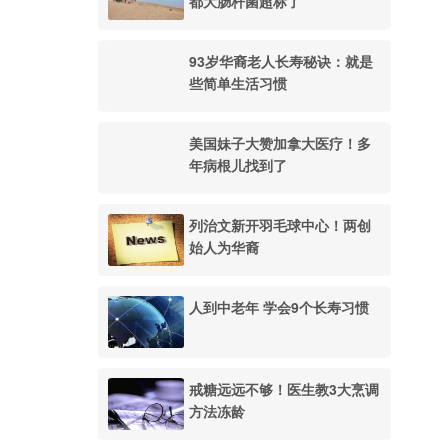
都大肠杆菌超标了
93岁华裔老人长寿秘诀：就是
些简单生活习惯
美国妹子大赞加拿大医疗！多
年病根儿找到了
列治文新开羽毛球中心！两创
始人为华裔
人到中老年 学会9个长寿习惯
戒糖远远不够！医生教3大烹调
方法冻龄