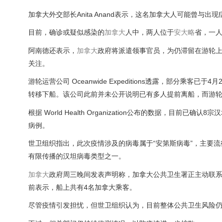
加拿大外交部长
Anita Anand
表示，这名加拿大人可能曾与出现
目前，确诊或疑似感染的
加拿大
人中，两人位于
安大略
省，一
阿南德还表示，
加拿大
政府将派遣领事官员，为仍滞留在游轮
关注。
游轮运营公司 Oceanwide Expeditions透露，部分
转移下船。该公司此前并未公开说明已有多人提前离船，而游轮
根据
World Health Organization
公布的数据，目前已确认8宗汉
病例。
世卫组织指出，此次疫情涉及的病毒属于“安第斯病毒”，主要
有限传播的汉坦病毒类型之一。
加拿大
政府周三晚间发表声明称，加拿大公共卫生署正主动联
前表示，船上共有4名加拿大乘客。
尽管疫情引发担忧，但世卫组织认为，目前整体公共卫生风险