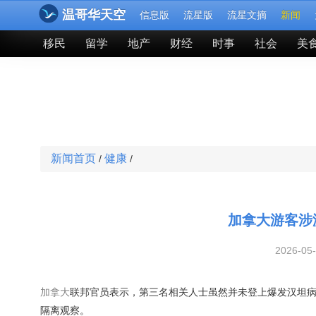
温哥华天空
信息版
流星版
流星文摘
新闻
移民
留学
地产
财经
时事
社会
美
新闻首页
健康
/
/
加拿大游客涉
2026-05
加拿大
联邦官员表示，第三名相关人士虽然并未登上爆发汉坦
隔离观察。