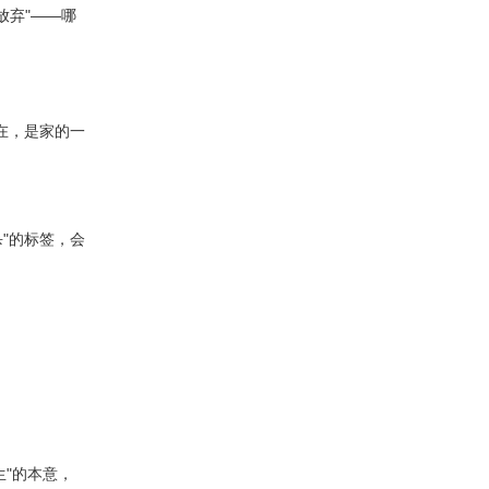
放弃"——哪
存在，是家的一
杀"的标签，会
"的本意，