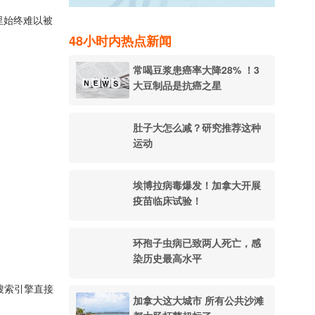
社区里始终难以被
48小时内热点新闻
常喝豆浆患癌率大降28% ！3
大豆制品是抗癌之星
肚子大怎么减？研究推荐这种
运动
埃博拉病毒爆发！加拿大开展
疫苗临床试验！
环孢子虫病已致两人死亡，感
染历史最高水平
搜索引擎直接
加拿大这大城市 所有公共沙滩