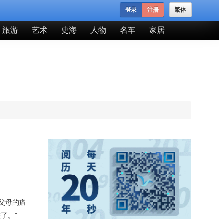
登录
注册
繁体
旅游
艺术
史海
人物
名车
家居
父母的痛
了。"