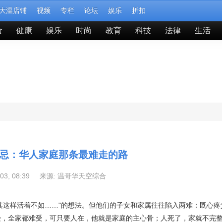
大温店铺
视频
专栏
论坛
娱乐
折扣
食
健康
娱乐
时尚
教育
科技
法律
生活
忌：华人家庭那条最难走的路
-03, 08:39 来源:
温哥华天空综合
其这样活着不如……"的想法。但他们的子女和家属往往陷入两难：既心疼
受，全家都难受，可只要人在，他就是家庭的主心骨；人死了，家就不完整