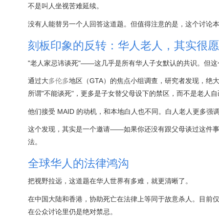
不是叫人坐视苦难延续。
没有人能替另一个人回答这道题。但值得注意的是，这个讨论
刻板印象的反转：华人老人，其实很愿
"老人家忌讳谈死"——这几乎是所有华人子女默认的共识。但
通过大
多伦多
地区（GTA）的焦点小组调查，研究者发现，绝
所谓"不能谈死"，更多是子女替父母设下的禁区，而不是老人自
他们接受 MAID 的动机，和本地白人也不同。白人老人更多强
这个发现，其实是一个邀请——如果你还没有跟父母谈过这件
法。
全球华人的法律鸿沟
把视野拉远，这道题在华人世界有多难，就更清晰了。
在中国大陆和香港，协助死亡在法律上等同于故意杀人。目前仅
在公众讨论里仍是绝对禁忌。