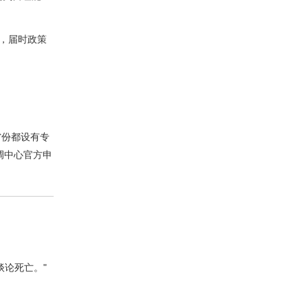
月，届时政策
省份都设有专
的协调中心官方申
谈论死亡。"