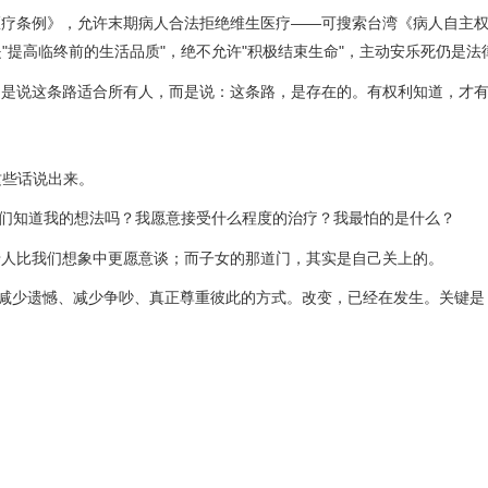
医疗条例》，允许末期病人合法拒绝维生医疗——可搜索台湾《病人自主
是"提高临终前的生活品质"，绝不允许"积极结束生命"，主动安乐死仍是法
不是说这条路适合所有人，而是说：这条路，是存在的。有权利知道，才
这些话说出来。
，你们知道我的想法吗？我愿意接受什么程度的治疗？我最怕的是什么？
老人比我们想象中更愿意谈；而子女的那道门，其实是自己关上的。
是减少遗憾、减少争吵、真正尊重彼此的方式。改变，已经在发生。关键是