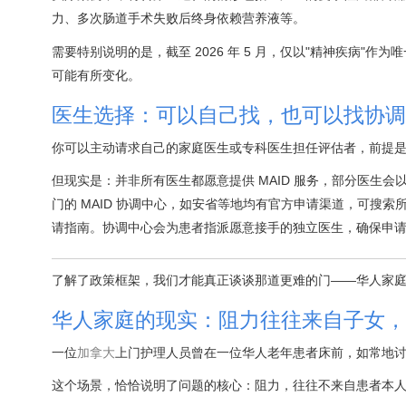
力、多次肠道手术失败后终身依赖营养液等。
需要特别说明的是，截至 2026 年 5 月，仅以"精神疾病"作为唯
可能有所变化。
医生选择：可以自己找，也可以找协调
你可以主动请求自己的家庭医生或专科医生担任评估者，前提
但现实是：并非所有医生都愿意提供 MAID 服务，部分医生
门的 MAID 协调中心，如安省等地均有官方申请渠道，可搜索所在省份的"MA
请指南。协调中心会为患者指派愿意接手的独立医生，确保申
了解了政策框架，我们才能真正谈谈那道更难的门——华人家
华人家庭的现实：阻力往往来自子女，
一位
加拿大
上门护理人员曾在一位华人老年患者床前，如常地讨论
这个场景，恰恰说明了问题的核心：阻力，往往不来自患者本