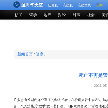
温哥华天空
信息版
流星版
流星文摘
新闻
移民
留学
地产
财经
时事
社会
美
新闻首页
健康
/
/
死亡不再是禁
2026-05
许多患有长期疼痛或重症的华人长者，在极度痛苦中会表达"与
苦，又无法接受"放手"意味着什么。有的家属会说："看着他难