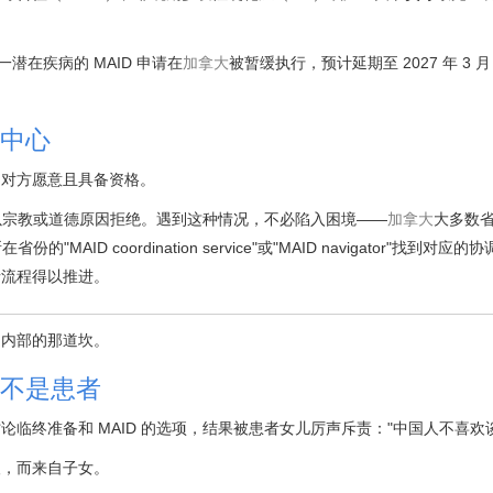
一潜在疾病的 MAID 申请在
加拿大
被暂缓执行，预计延期至 2027 年 3 
中心
是对方愿意且具备资格。
会以宗教或道德原因拒绝。遇到这种情况，不必陷入困境——
加拿大
大多数
ID coordination service"或"MAID navigator"找到对应
请流程得以推进。
庭内部的那道坎。
不是患者
临终准备和 MAID 的选项，结果被患者女儿厉声斥责："中国人不喜欢
人，而来自子女。