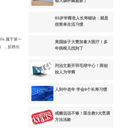
都大肠杆菌超标了
93岁华裔老人长寿秘诀：就是
些简单生活习惯
.6% 属于第一
美国妹子大赞加拿大医疗！多
%），反映出
年病根儿找到了
列治文新开羽毛球中心！两创
始人为华裔
人到中老年 学会9个长寿习惯
戒糖远远不够！医生教3大烹调
方法冻龄