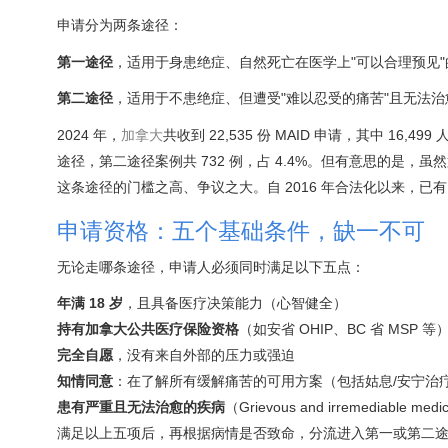
申请分为两条途径：
第一途径
，适用于身患绝症、自然死亡在医学上"可以合理预见"
第二途径
，适用于不患绝症、但遭受"难以忍受的痛苦"且无法
2024 年，
加拿大
共收到 22,535 份 MAID 申请，其中 16,
途径，第二途径案例共 732 例，占 4.4%。但有意思的是，虽
这条途径的门槛之高、争议之大。自 2016 年合法化以来，已有 76
申请资格：五个基础条件，缺一不可
无论走哪条途径，申请人必须同时满足以下五点：
年满 18 岁
，且具备医疗决策能力（心智健全）
持有加拿大公共医疗保险资格
（如安省 OHIP、BC 省 MSP 等
完全自愿
，没有来自外部的压力或强迫
知情同意
：在了解所有缓解痛苦的可用方案（包括姑息/安宁治
患有严重且无法治愈的疾病
（Grievous and irremediable medic
满足以上五项后，再根据病情是否致命，分流进入第一或第二