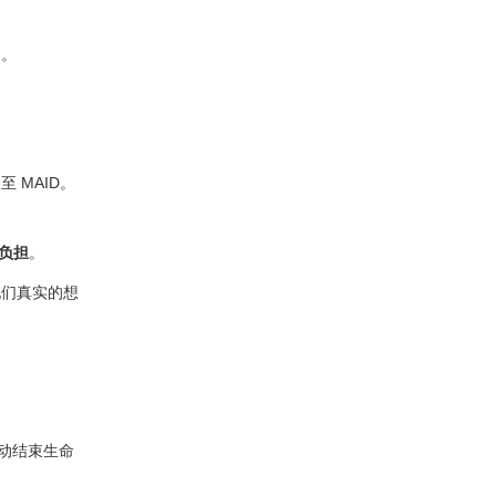
避。
 MAID。
负担
。
他们真实的想
动结束生命