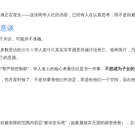
本身正在发生——这说明华人社区内部，已经有人在认真思考，而不是回
意谈
这个共识，可能并不准确。
大多数受访的
加拿大
华人老
移民
其实非常愿意坦诚讨论死亡、临终医疗，乃至
己的意愿。
调"尊严和控制权"，华人老人的核心考量往往是另一件事：
不想成为子女的
事，也许是时候了。不是你要替他们作决定，而是给他们一个空间，说出
在极有限的范围内容忍"被动安乐死"（如家属放弃无望的插管抢救），主