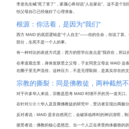
李老先生喊"死了算了"，家属心疼却说"人在家在"。这不是个别
怕父母自己已经做好了心理准备。
根源：你活着，是因为"我们"
西方 MAID 的底层逻辑是"个人自主"——你的生命，你说了
部分，生死不是一个人的事。
有一种对比的表述方式是：西方的哲学出发点是"我存在，所以你
在孝道观念里，身体发肤受之父母，子女同意父母走 MAID 这
在圈子里无声流传。这种压力，不是无理取闹，是真实存在的
宗教的撕裂：同是佛教徒，两种截然不
对于许多华人来说，宗教是思考 MAID 时绕不开的另一道关口
在针对
加拿大
华人及亚裔佛教徒的研究中，受访者呈现出两极
反对者说：MAID 是非自然死亡，会破坏临终时的神识清明，
接受者说：佛教的核心是慈悲。当一个人正在承受肉体极致的折