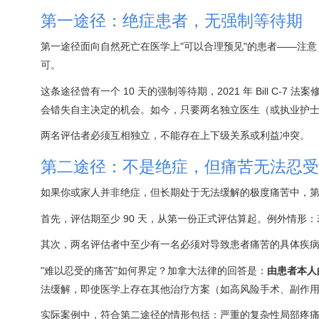
第一途径：绝症患者，无强制等待期
第一途径面向自然死亡在医学上"可以合理预见"的患者——注意
可。
这条途径曾有一个 10 天的强制等待期，2021 年 Bill 
会错失自主决定的机会。如今，只要两名独立医生（或执业护
两名评估者必须互相独立，不能存在上下级关系或利益冲突。
第二途径：不是绝症，但痛苦无法忍受
如果你或家人并非绝症，但长期处于无法缓解的极度痛苦中，
首先，评估期至少 90 天，从第一份正式评估算起。例外情形
其次，两名评估者中至少有一名必须对导致患者痛苦的具体疾
"难以忍受的痛苦"如何界定？加拿大法律的回答是：
由患者本人
法缓解，即使医学上存在其他治疗方案（如高风险手术、副作用极
实际案例中，符合第二途径的情形包括：严重的复杂性局部疼痛