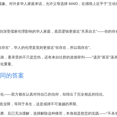
现象。对许多华人家庭来说，允许父母选择 MAID，在感情上近乎于"主动
算。但深受儒家伦理影响的华人家庭，底层逻辑更接近"关系自主"——你的
存在"，华人的伦理直觉则更接近"你存在，所以我存在"。
条路，要承受的不只是悲伤，还有来自社群的道德审判——"遗弃"甚至"谋
文化重量。
同的答案
。
分化——双方都在认真对待自己的信仰，却得出了完全相反的结论。
制造业障，等同于杀生，这是戒律不可逾越的界限。
磨、且已无法缓解，选择解除这种痛苦，本身就是慈悲的实践——"不杀生