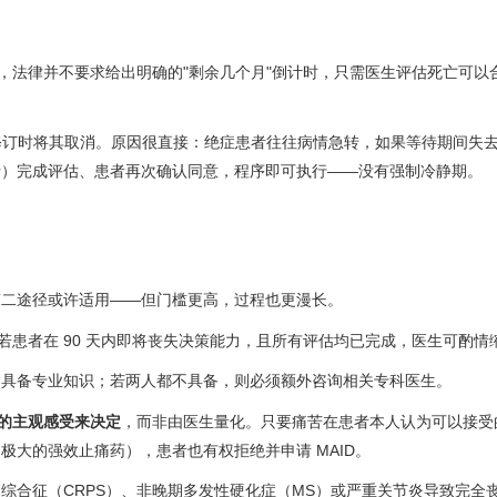
，法律并不要求给出明确的"剩余几个月"倒计时，只需医生评估死亡可以
C-7 法案修订时将其取消。原因很直接：绝症患者往往病情急转，如果等待期间
士）完成评估、患者再次确认同意，程序即可执行——没有强制冷静期。
第二途径或许适用——但门槛更高，过程也更漫长。
：若患者在 90 天内即将丧失决策能力，且所有评估均已完成，医生可酌情
病具备专业知识；若两人都不具备，则必须额外咨询相关专科医生。
的主观感受来决定
，而非由医生量化。只要痛苦在患者本人认为可以接受
大的强效止痛药），患者也有权拒绝并申请 MAID。
综合征（CRPS）、非晚期多发性硬化症（MS）或严重关节炎导致完全