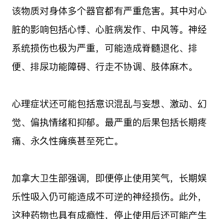
该物质对身体多个器官都有严重危害。其中对心
脏的影响包括心悸、心脏病发作、中风等。神经
系统损伤也极为严重，可能造成脊髓退化、排
便、排尿功能障碍、行走不协调、肢体麻木。
心理症状还可能包括意识混乱与妄想、激动、幻
觉、偏执情绪和抑郁。最严重的后果包括长期疼
痛、永久性瘫痪甚至死亡。
加拿大卫生部强调，即便停止使用笑气，长期娱
乐性吸入仍可能造成不可逆的神经损伤。此外，
这种药物也具有成瘾性，停止使用后还可能产生