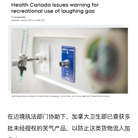
在边境执法部门协助下，加拿大卫生部已查获多
批未经授权的笑气产品，以防止这类货物流入加