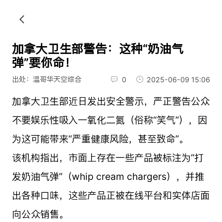
加拿大卫生部警告：这种“奶油气
弹”要你命！
出处：温哥华天空综合
0
2025-06-09 15:06
加拿大卫生部近日发出安全警示，严正警告公众
不要娱乐性吸入一氧化二氮（俗称“笑气”），因
为这可能带来“严重健康风险，甚至致命”。
该机构指出，市面上存在一些产品被标注为“打
发奶油气弹”（whip cream chargers），并推
出各种口味，这些产品正被在线平台和实体店面
向公众销售。