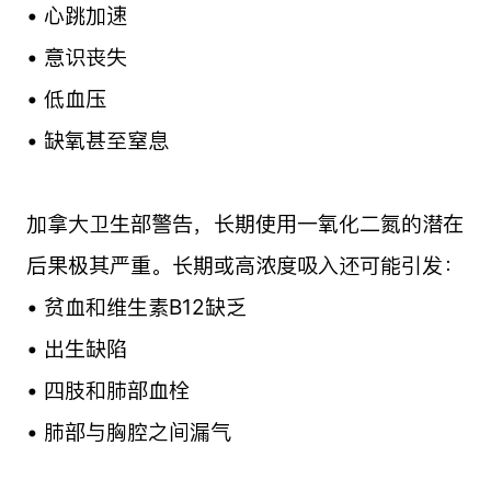
• 心跳加速
• 意识丧失
• 低血压
• 缺氧甚至窒息
加拿大卫生部警告，长期使用
一氧化二氮的
潜在
后果极其严重。长期或高浓度吸入还可能引发：
• 贫血和维生素B12缺乏
• 出生缺陷
• 四肢和肺部血栓
• 肺部与胸腔之间漏气