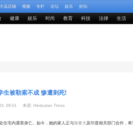
大温店铺
视频
专栏
论坛
娱乐
折扣
食
健康
娱乐
时尚
教育
科技
法律
生活
学生被勒索不成 惨遭刺死!
-03, 09:51 来源:
Hindustan Times
ines 一处住宅内遇害身亡。如今，她的家人正与
加拿大
及印度相关部门合作，希