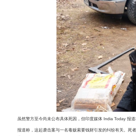
虽然警方至今尚未公布具体死因，但印度媒体 India Today 报道称
报道称，这起袭击案与一名毒贩索要钱财引发的纠纷有关。死者父