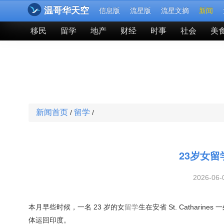
温哥华天空
信息版
流星版
流星文摘
新闻
移民
留学
地产
财经
时事
社会
美
新闻首页
留学
/
/
23岁女留
2026-06
本月早些时候，一名 23 岁的女
留学
生在安省 St. Cathar
体运回印度。