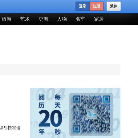
登录
注册
繁体
旅游
艺术
史海
人物
名车
家居
望尽快将遗