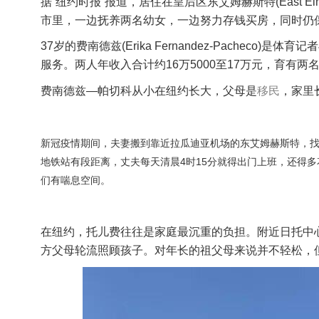
据“纽约时报”报道，居住在皇后区东艾姆赫斯特(East E
市里，一边抚养两名幼女，一边努力存钱买房，同时仍
37岁的费南德兹(Erika Fernandez-Pacheco)
服务。两人年收入合计约16万5000至17万元，育有
费南德兹—帕切科从小在纽约长大，父母是
移民
，家里
新冠疫情期间，夫妻搬到靠近拉瓜迪亚机场的东艾姆赫斯特，找到
地铁站有段距离，丈夫每天清晨4时15分就得出门上班，还得多
们有喘息空间。
在纽约，托儿费往往是家庭最沉重的负担。附近日托中心
方父母轮流照顾孩子。对年长的祖父母来说并不轻松，