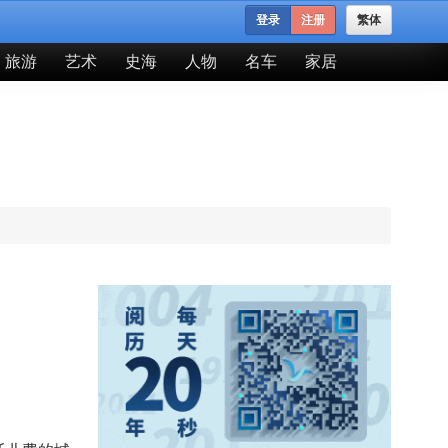
登录
注册
繁体
旅游
艺术
史海
人物
名车
家居