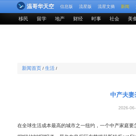
温哥华天空
信息版
流星版
流星文摘
新闻
移民
留学
地产
财经
时事
社会
美
新闻首页
生活
/
/
中产夫妻
2026-06
在全球生活成本最高的城市之一纽约，一个中产家庭要