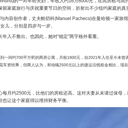
lmhurst)的一对年轻夫妇，年收入约16万8000元，在高房租与
保留家庭旅行与庆祝重要节日的空间，折射出不少纽约家庭的真
是体育记者与内容创作者，丈夫帕切科(Manuel Pacheco)在曼哈顿一家
两名女儿，分别是四岁与一岁。
长年入不敷出。也因此，她对“稳定”两字格外看重。
一间约700平方呎的两房公寓，月租1800元，自2021年入住至今未曾
花车资转乘，但两人认为，和动辄2500元以上的捷运沿线租金相比，现
每月约2500元，比他们的房租还高。这对夫妻从未请过保母，
但也让这个家庭得以维持财务平衡。