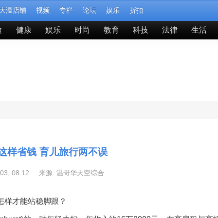
大温店铺
视频
专栏
论坛
娱乐
折扣
食
健康
娱乐
时尚
教育
科技
法律
生活
这样省钱 育儿旅行两不误
-03, 08:12 来源:
温哥华天空综合
怎样才能站稳脚跟？