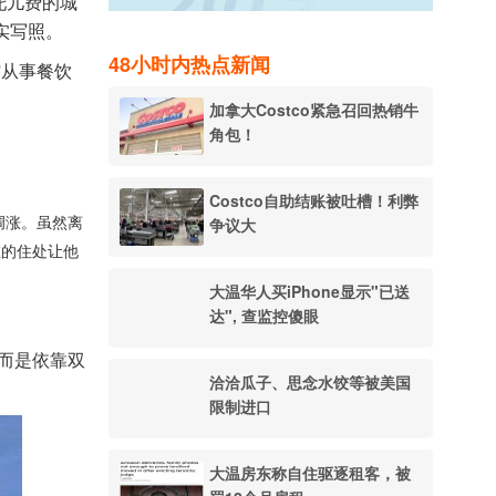
高托儿费的城
实写照。
48小时内热点新闻
旅馆从事餐饮
加拿大Costco紧急召回热销牛
角包！
Costco自助结账被吐槽！利弊
调涨。虽然离
争议大
在的住处让他
大温华人买iPhone显示"已送
达", 查监控傻眼
而是依靠双
洽洽瓜子、思念水饺等被美国
限制进口
大温房东称自住驱逐租客，被