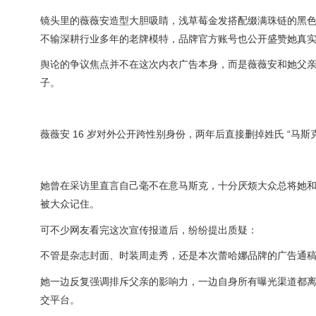
镜头里的薇薇安造型大胆吸睛，浅草莓金发搭配缀满珠链的黑
不输深耕行业多年的老牌模特，品牌官方账号也公开盛赞她真
舆论的争议焦点并不在这次内衣广告本身，而是薇薇安和她父
子。
薇薇安 16 岁对外公开跨性别身份，两年后直接删掉姓氏 “马
她曾在采访里直言自己毫不在意马斯克，十分厌烦大众总将她
被大众记住。
可不少网友看完这次宣传报道后，纷纷提出质疑：
不管是杂志封面、时装周走秀，还是本次蕾哈娜品牌的广告通
她一边反复强调排斥父亲的影响力，一边自身所有曝光渠道都
交平台。