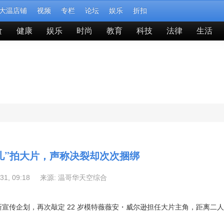
大温店铺
视频
专栏
论坛
娱乐
折扣
食
健康
娱乐
时尚
教育
科技
法律
生活
女儿”拍大片，声称决裂却次次捆绑
-31, 09:18 来源:
温哥华天空综合
ty 上线全新宣传企划，再次敲定 22 岁模特薇薇安・威尔逊担任大片主角，距离