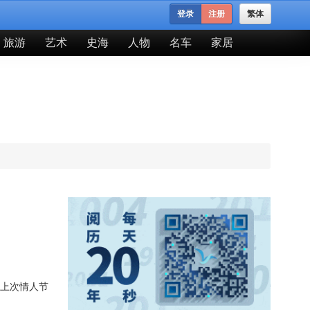
登录
注册
繁体
旅游
艺术
史海
人物
名车
家居
二人上次情人节