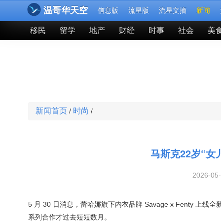
温哥华天空
信息版
流星版
流星文摘
新闻
移民
留学
地产
财经
时事
社会
美
新闻首页
时尚
/
/
马斯克22岁“
2026-05
5 月 30 日消息，蕾哈娜旗下内衣品牌 Savage x Fen
系列合作才过去短短数月。