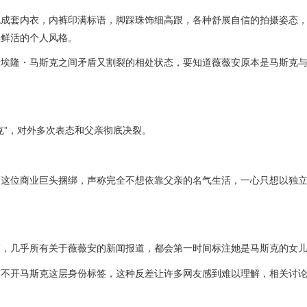
色成套内衣，内裤印满标语，脚踩珠饰细高跟，各种舒展自信的拍摄姿态
实鲜活的个人风格。
亲埃隆・马斯克之间矛盾又割裂的相处状态，要知道薇薇安原本是马斯克
斯克”，对外多次表态和父亲彻底决裂。
和这位商业巨头捆绑，声称完全不想依靠父亲的名气生活，一心只想以独
稿，几乎所有关于薇薇安的新闻报道，都会第一时间标注她是马斯克的女
离不开马斯克这层身份标签，这种反差让许多网友感到难以理解，相关讨