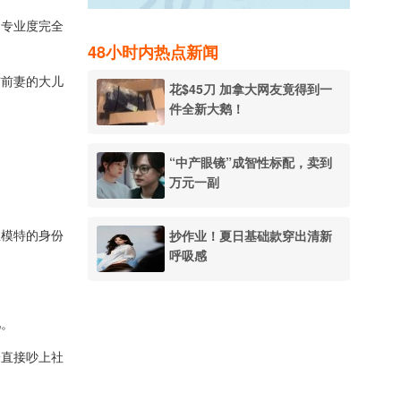
，专业度完全
48小时内热点新闻
与前妻的大儿
花$45刀 加拿大网友竟得到一
件全新大鹅！
“中产眼镜”成智性标配，卖到
万元一副
抄作业！夏日基础款穿出清新
立模特的身份
呼吸感
儿。
论直接吵上社