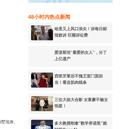
48小时内热点新闻
哈里又上风口浪尖！诉每日邮
报败诉 巨额诉讼费
爱泼斯坦“最爱的女人”，分了
上亿遗产
西班牙莱后不愧王室门面担
当！看这肌肉线条
三位大姐大合影 女富豪不输女
明星！
别墅现身。
多大教授刚拿“数学界诺奖”就