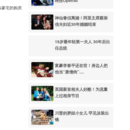
转投OpenAI
栋豪宅的购房
神仙眷侣离婚！阿里主席蔡崇
信夫妇近30年婚姻结束
19岁最年轻第一夫人 30年后出
任总统
富豪李春平还在世！身边人把
他当“唐僧肉”....
英国新首相夫人好酷！为流量
上过相亲节目
川普的胖妞小女儿 罕见泳装出
镜