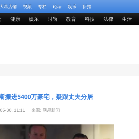
大温店铺
视频
专栏
论坛
娱乐
折扣
食
健康
娱乐
时尚
教育
科技
法律
生活
斯搬进5400万豪宅，疑跟丈夫分居
-05-30, 11:11 来源:
网易新闻