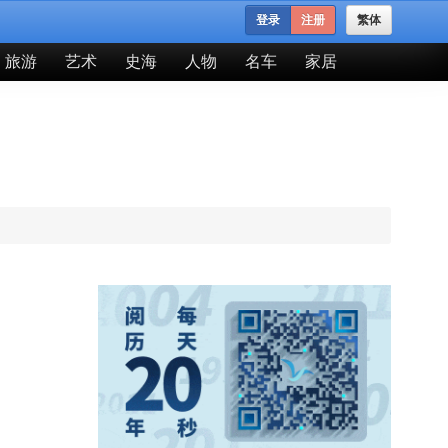
登录
注册
繁体
旅游
艺术
史海
人物
名车
家居