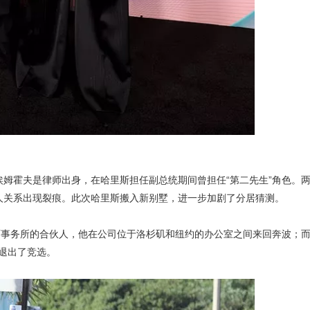
埃姆霍夫是律师出身，在哈里斯担任副总统期间曾担任“第二先生”角色。
两人关系出现裂痕。此次哈里斯搬入新别墅，进一步加剧了分居猜测。
师事务所的合伙人，他在公司位于洛杉矶和纽约的办公室之间来回奔波；
是退出了竞选。