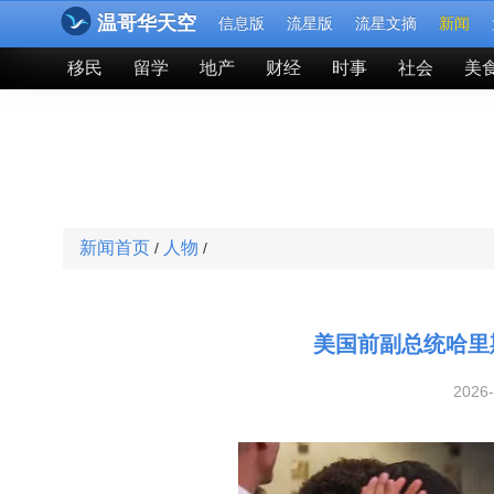
温哥华天空
信息版
流星版
流星文摘
新闻
移民
留学
地产
财经
时事
社会
美
新闻首页
人物
/
/
美国前副总统哈里
2026