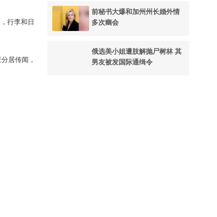
前秘书大爆和加州州长婚外情
多次幽会
出，行李和日
俄选美小姐遭肢解抛尸树林 其
应分居传闻，
男友被发国际通缉令