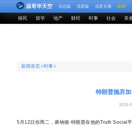
温哥华天空
信息版
流星版
流星文摘
新闻
移民
留学
地产
财经
时事
社会
美
新闻首页
时事
/
/
特朗普抛弃加
2026-
5月12日你周二，唐纳德
·特朗普在他的Truth So