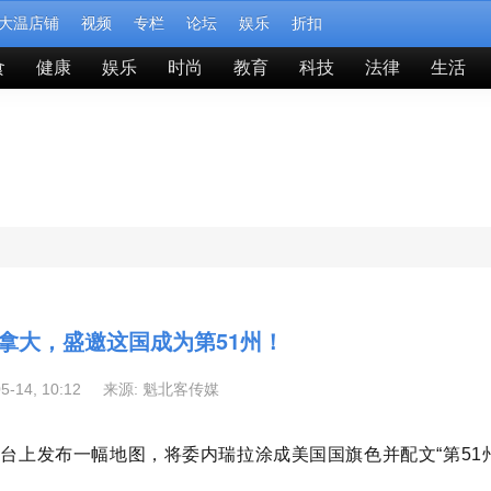
大温店铺
视频
专栏
论坛
娱乐
折扣
食
健康
娱乐
时尚
教育
科技
法律
生活
拿大，盛邀这国成为第51州！
05-14, 10:12 来源:
魁北客传媒
cial平台上发布一幅地图，将委内瑞拉涂成美国国旗色并配文“第51