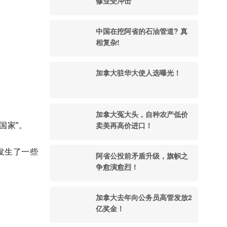
修业受冲击
中国在挖阿省的石油管道? 真
相复杂!
加拿大驻华大使人选曝光！
加拿大冤大头，自种农产低价
卖美再高价进口！
国家
”。
发生了一些
阿省公投前矛盾升级，旗帜之
争愈演愈烈！
加拿大去年向公务员高管发放2
亿奖金！