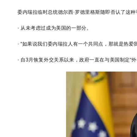
委内瑞拉临时总统德尔西
·罗德里格斯随即否认了这
· 从未考虑过
成为美国的一部分。
·
“如果说
我们委内瑞拉人有一个共同点，那就是热爱
· 自
3月恢复外交关系以来，政府
一直
在与
美国
制定“