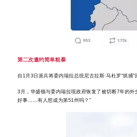
第二次邀约简单粗暴
自
1月3日
派兵将委内瑞拉
总统尼古拉斯
·马杜罗“
抓捕
3
月，
华盛顿与委内瑞拉现
政府恢复了
被切断
7年的
外
好事……有人想成为第51州吗？”