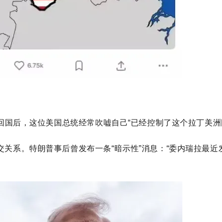
”回国后，这位美国总统
经常吹嘘自己
“
已经
控制了这个拉丁美洲
交关系。
特朗普事后曾
发布一条“暗示性”
消息：
“委内瑞拉最近