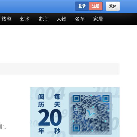
登录
注册
繁体
旅游
艺术
史海
人物
名车
家居
州”。