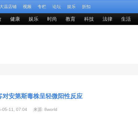
大温店铺
视频
专栏
论坛
娱乐
折扣
食
健康
娱乐
时尚
教育
科技
法律
生活
客对安第斯毒株呈轻微阳性反应
6-05-11, 07:04 来源:
8world