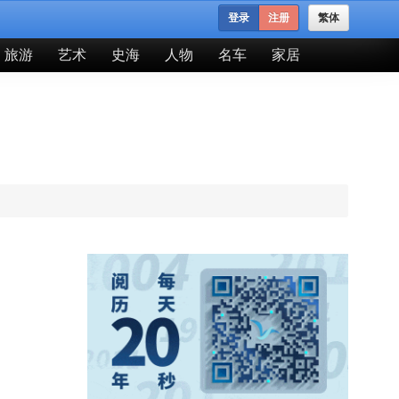
登录
注册
繁体
旅游
艺术
史海
人物
名车
家居