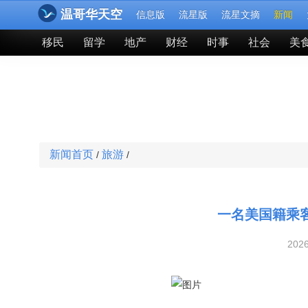
温哥华天空
信息版
流星版
流星文摘
新闻
移民
留学
地产
财经
时事
社会
美
新闻首页
旅游
/
/
一名美国籍乘
202