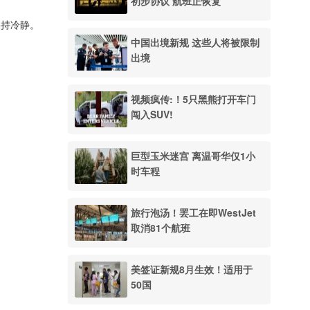
初步协议 航班正恢复
保持冷静。
中国出境新规 这些人将被限制
出境
视频疯传:！5只黑熊打开车门
闯入SUV!
巨型玉米迷宫 离温哥华仅1小
时车程
旅行泡汤！罢工在即WestJet
取消81个航班
美签证新规8月生效！适用于
50国