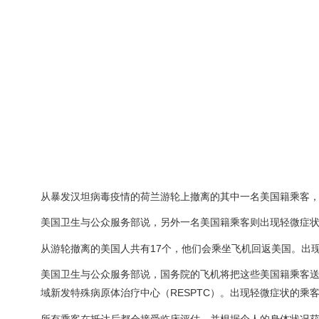
从暴发汉坦病毒疫情的荷兰游轮上撤离的其中一名美国籍乘客
美国卫生与公众服务部说，另外一名美国籍乘客则出现轻微症
从游轮撤离的美国人共有17个，他们会乘坐飞机回返美国。出
美国卫生与公众服务部说，国务院的飞机将把这些美国籍乘客送到内布拉斯加大学医
域新发特殊病原体治疗中心（RESPTC）。出现轻微症状的乘
所有乘客在抵达后都会接受临床评估，并根据个人的身体状况