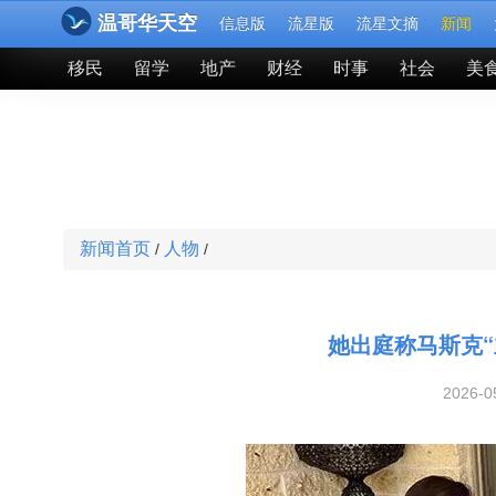
温哥华天空
信息版
流星版
流星文摘
新闻
移民
留学
地产
财经
时事
社会
美
新闻首页
人物
/
/
她出庭称马斯克
2026-