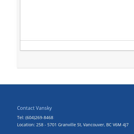
Contact Vansky
Tel: (604)269-8468
Location: 258 - 5701 Granville St, Vancouver, BC V6M 4J7