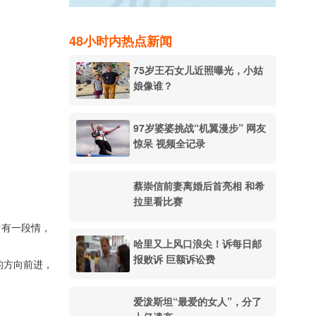
48小时内热点新闻
75岁王石女儿近照曝光，小姑
娘像谁？
97岁婆婆挑战“机翼漫步” 网友
惊呆 视频全记录
蔡崇信前妻离婚后首亮相 和希
拉里看比赛
）曾有一段情，
哈里又上风口浪尖！诉每日邮
报败诉 巨额诉讼费
的方向前进，
爱泼斯坦“最爱的女人”，分了