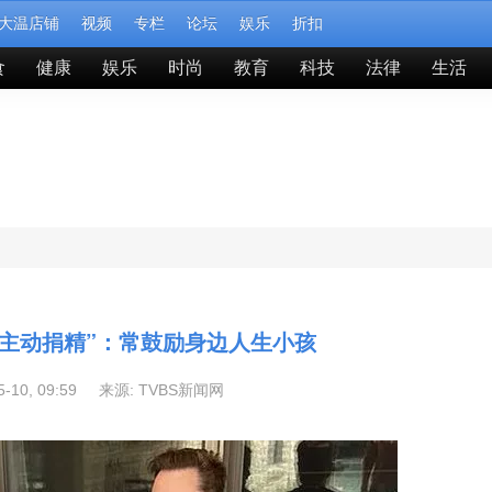
大温店铺
视频
专栏
论坛
娱乐
折扣
食
健康
娱乐
时尚
教育
科技
法律
生活
“主动捐精”：常鼓励身边人生小孩
05-10, 09:59 来源:
TVBS新闻网