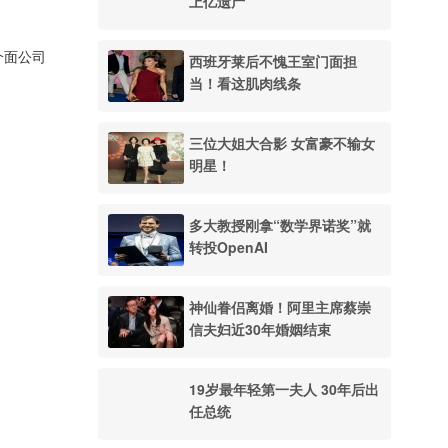
上亿遗产
介面公司
西班牙莱后不愧王室门面担
当！看这肌肉线条
三位大姐大合影 女富豪不输女
明星！
多大教授刚拿“数学界诺奖”就
转投OpenAI
神仙眷侣离婚！阿里主席蔡崇
信夫妇近30年婚姻结束
19岁最年轻第一夫人 30年后出
任总统