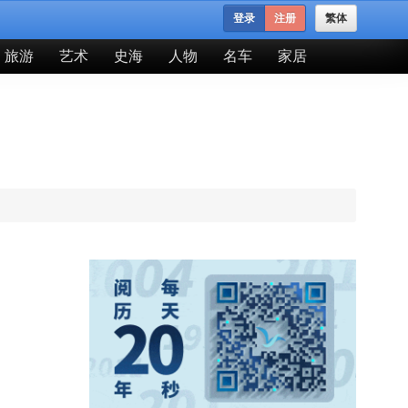
登录
注册
繁体
旅游
艺术
史海
人物
名车
家居