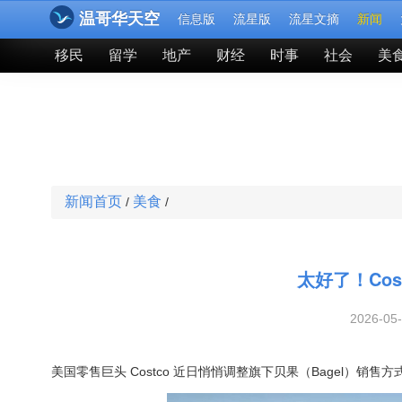
温哥华天空
信息版
流星版
流星文摘
新闻
移民
留学
地产
财经
时事
社会
美
新闻首页
美食
/
/
太好了！Co
2026-05
美国零售巨头 Costco 近日悄悄调整旗下贝果（Bagel）销