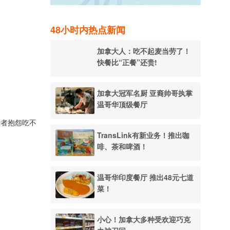
48小时内热点新闻
加拿大人：吃不起麦当劳了！
快餐比“正餐”还贵!
加拿大冠军名厨 亚裔帅哥执掌
温哥华顶级餐厅
消费者抱怨吃不
TransLink有新业务！推出咖
啡、茶和啤酒！
温哥华印度餐厅 推出48元七道
菜！
小心！加拿大多种受欢迎巧克