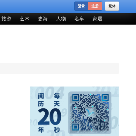
登录
注册
繁体
旅游
艺术
史海
人物
名车
家居