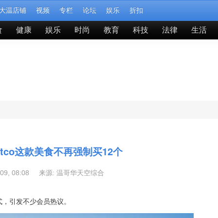
大温店铺
视频
专栏
论坛
娱乐
折扣
食
健康
娱乐
时尚
教育
科技
法律
生活
stco这款美食不再强制买12个
-09, 08:08 来源:
温哥华天空综合
售方式，引发不少会员热议。