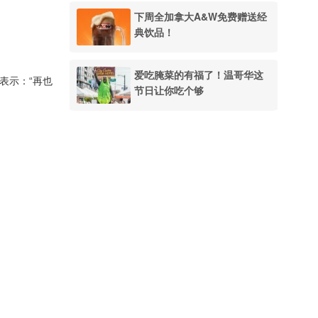
下周全加拿大A&W免费赠送经
典饮品！
爱吃腌菜的有福了！温哥华这
并表示：“再也
节日让你吃个够