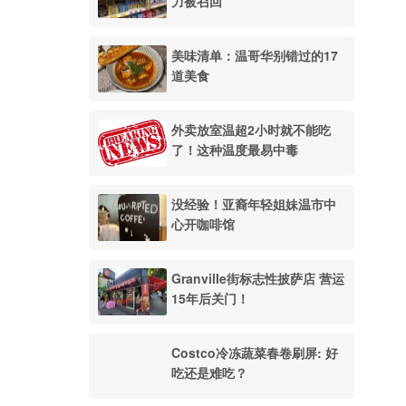
力被召回
美味清单：温哥华别错过的17
道美食
外卖放室温超2小时就不能吃
了！这种温度最易中毒
没经验！亚裔年轻姐妹温市中
心开咖啡馆
Granville街标志性披萨店 营运
15年后关门！
Costco冷冻蔬菜春卷刷屏: 好
吃还是难吃？