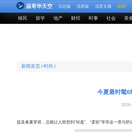
温哥华天空
信息版
流星版
流星文摘
新闻
移民
留学
地产
财经
时事
社会
美
新闻首页
时尚
/
/
今夏最时髦6
2026
提及春夏穿搭，总能让人联想到“轻盈”、“柔软”等等这一类与