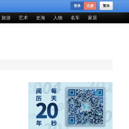
登录
注册
繁体
旅游
艺术
史海
人物
名车
家居