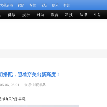
大温店铺
视频
专栏
论坛
娱乐
折扣
食
健康
娱乐
时尚
教育
科技
法律
生活
组搭配，照着穿美出新高度！
-05-06, 08:01 来源:
时尚临风
舒适感有关的形容词。