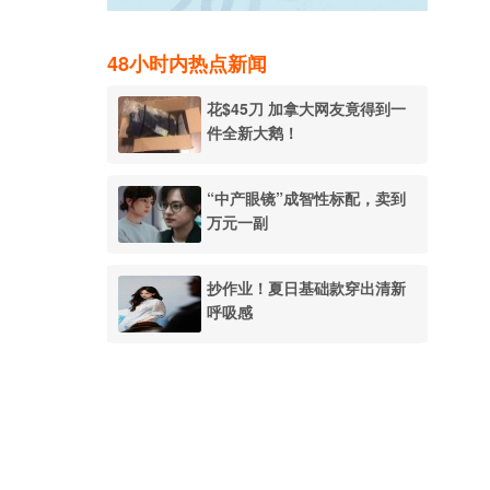
48小时内热点新闻
花$45刀 加拿大网友竟得到一
件全新大鹅！
“中产眼镜”成智性标配，卖到
万元一副
抄作业！夏日基础款穿出清新
呼吸感