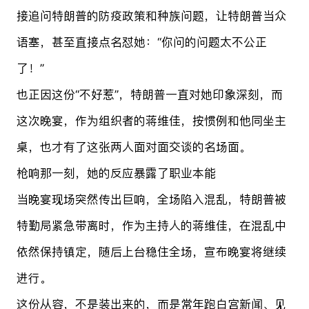
接追问特朗普的防疫政策和种族问题，让特朗普当众
语塞，甚至直接点名怼她：“你问的问题太不公正
了！”
也正因这份“不好惹”，特朗普一直对她印象深刻，而
这次晚宴，作为组织者的蒋维佳，按惯例和他同坐主
桌，也才有了这张两人面对面交谈的名场面。
枪响那一刻，她的反应暴露了职业本能
当晚宴现场突然传出巨响，全场陷入混乱，特朗普被
特勤局紧急带离时，作为主持人的蒋维佳，在混乱中
依然保持镇定，随后上台稳住全场，宣布晚宴将继续
进行。
这份从容，不是装出来的，而是常年跑白宫新闻、见