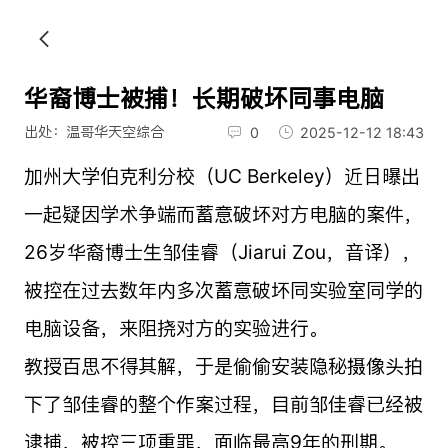
华裔博士被捕！长期破坏同事电脑
出处：温哥华天空综合
0
2025-12-12 18:43
加州大学伯克利分校（UC Berkeley）近日曝出
一起疑因学术争端而蓄意破坏对方电脑的案件，
26岁华裔博士生邹佳睿（Jiarui Zou，音译），
被控在过去数年内多次蓄意破坏同实验室同学的
电脑设备，来阻挠对方的实验进行。
教授百思不得其解，于是偷偷安装隐秘摄像头拍
下了邹佳睿的整个作案过程，目前邹佳睿已经被
逮捕，被控三项重罪，面临最高9年的刑期。