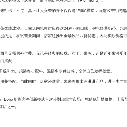
助珍珠奶茶店正式开业，而且地点就在
列治文
（Richmond）。
爱好者前来打卡。不过，真正让人兴奋的并不仅仅是“自助”模式，而是它主打的
茶饮或冰沙。目前店内轮换供应多达24种不同口味，包括经典奶茶、水
值得一提的是，在试营业期间，店家还推出全场饮品八折优惠，因此实际价格
，而且无需额外付费。无论是经典的珍珠、布丁、果冻，还是近年来深受
自由搭配。
极具吸引力。想装多少配料、混搭多少种口感，全凭自己发挥创意。
多用餐搭配。与此同时，店家还透露，未来将推出冰淇淋产品，进一步丰
r Boba则将这种创新模式首次带到
加拿大
市场。凭借低门槛价格、丰富
红店之一。