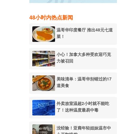
48小时内热点新闻
温哥华印度餐厅 推出48元七道
菜！
小心！加拿大多种受欢迎巧克
力被召回
美味清单：温哥华别错过的17
道美食
外卖放室温超2小时就不能吃
了！这种温度最易中毒
没经验！亚裔年轻姐妹温市中