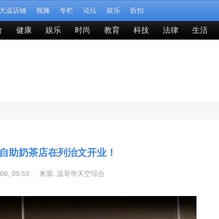
大温店铺
视频
专栏
论坛
娱乐
折扣
食
健康
娱乐
时尚
教育
科技
法律
生活
自助奶茶店在列治文开业！
-08, 09:53 来源:
温哥华天空综合