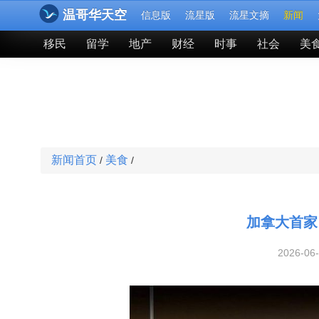
温哥华天空
信息版
流星版
流星文摘
新闻
移民
留学
地产
财经
时事
社会
美
新闻首页
美食
/
/
加拿大首家
2026-06