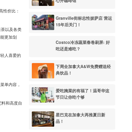
心开咖啡馆
超高性价比：
Granville街标志性披萨店 营运
15年后关门！
果茶以及各类
可能更加划
Costco冷冻蔬菜春卷刷屏: 好
吃还是难吃？
年轻人喜爱的
下周全加拿大A&W免费赠送经
典饮品！
富菜单内容，
爱吃腌菜的有福了！温哥华这
节日让你吃个够
配料和高度自
星巴克在加拿大再推夏日新
品！