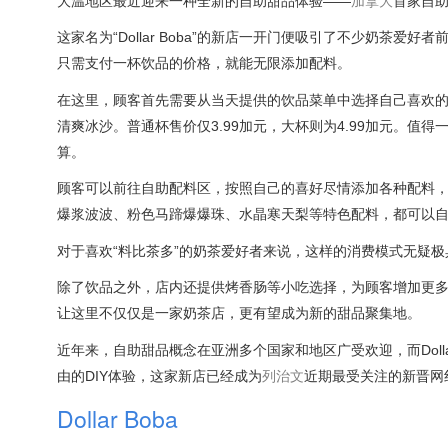
大温地区最近迎来一种全新的自助甜品体验——
加拿大
首家自
这家名为“Dollar Boba”的新店一开门便吸引了不少奶茶
只需支付一杯饮品的价格，就能无限添加配料。
在这里，顾客首先需要从当天提供的饮品菜单中选择自己喜欢的
清爽冰沙。普通杯售价仅3.99加元，大杯则为4.99加元。
算。
顾客可以前往自助配料区，按照自己的喜好尽情添加各种配料
爆浆波波、粉色马蹄爆爆珠、水晶寒天梨等特色配料，都可以
对于喜欢“料比茶多”的奶茶爱好者来说，这样的消费模式无疑
除了饮品之外，店内还提供烤香肠等小吃选择，为顾客增加更
让这里不仅仅是一家奶茶店，更有望成为新的甜品聚集地。
近年来，自助甜品概念在亚洲多个国家和地区广受欢迎，而Dolla
由的DIY体验，这家新店已经成为
列治文
近期最受关注的新晋网
Dollar Boba