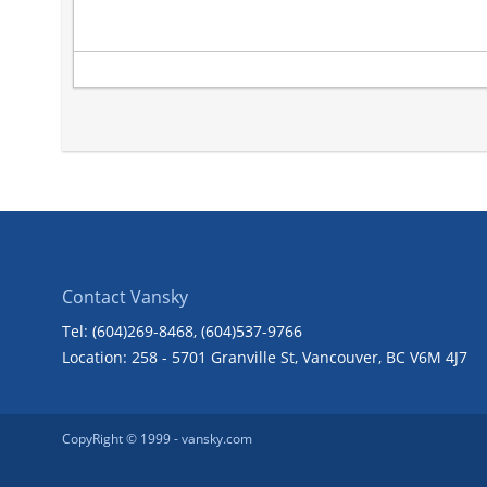
Contact Vansky
Tel: (604)269-8468
, (604)537-9766
Location: 258 - 5701 Granville St, Vancouver, BC V6M 4J7
CopyRight © 1999 -
vansky.com