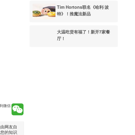
Tim Hortons联名《哈利·波
特》！推魔法新品
大温吃货有福了！新开7家餐
厅！
到微信:
是由网友自
犯您的知识