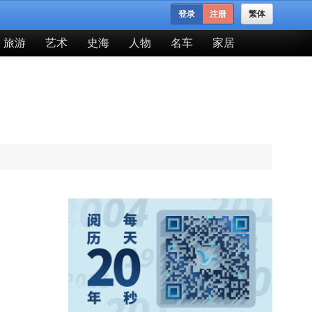
登录
注册
繁体
旅游
艺术
史海
人物
名车
家居