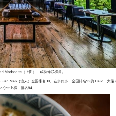
Pearl Morissette（上图），成功蝉联榜首。
he Fish Man（渔人）全国排名90。在
多伦多
，全国排名92的 Dailo（大
se亦告上榜，排名94。