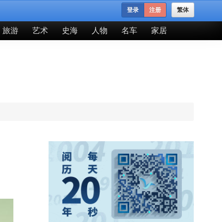
登录
注册
繁体
旅游
艺术
史海
人物
名车
家居