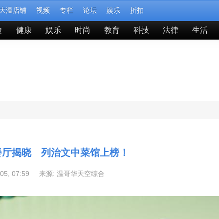
大温店铺
视频
专栏
论坛
娱乐
折扣
食
健康
娱乐
时尚
教育
科技
法律
生活
佳餐厅揭晓 列治文中菜馆上榜！
-05, 07:59 来源:
温哥华天空综合