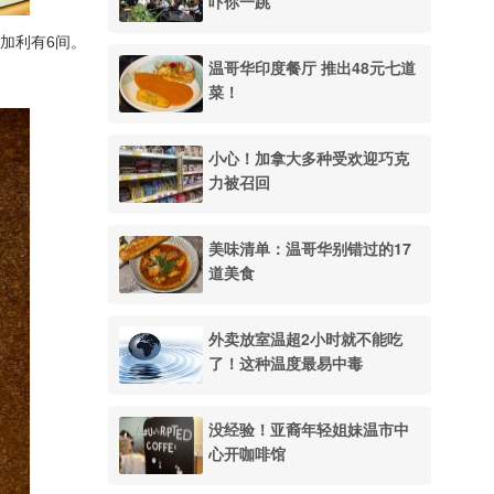
吓你一跳
加利有6间。
温哥华印度餐厅 推出48元七道
菜！
小心！加拿大多种受欢迎巧克
力被召回
美味清单：温哥华别错过的17
道美食
外卖放室温超2小时就不能吃
了！这种温度最易中毒
没经验！亚裔年轻姐妹温市中
心开咖啡馆