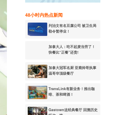
48小时内热点新闻
列治文有名豆腐公司 被卫生局
勒令暂停业！
加拿大人：吃不起麦当劳了！
快餐比“正餐”还贵!
加拿大冠军名厨 亚裔帅哥执掌
温哥华顶级餐厅
TransLink有新业务！推出咖
啡、茶和啤酒！
Gastown这经典餐厅 回溯历史