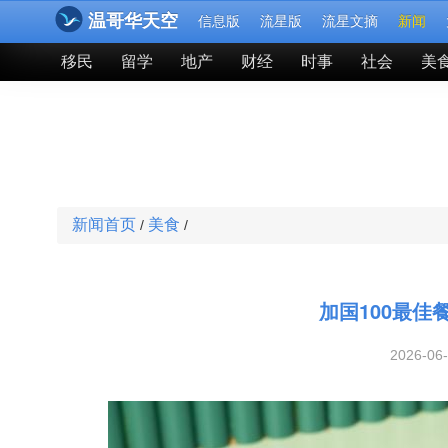
温哥华天空
信息版
流星版
流星文摘
新闻
移民
留学
地产
财经
时事
社会
美
新闻首页
美食
/
/
加国100最
2026-06