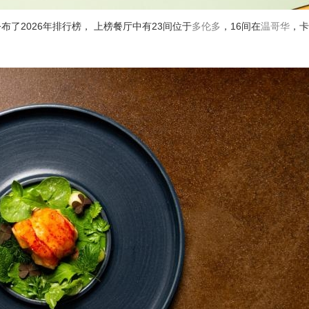
ants）公布了2026年排行榜， 上榜餐厅中有23间位于
多伦多
，16间在
温哥华
，卡