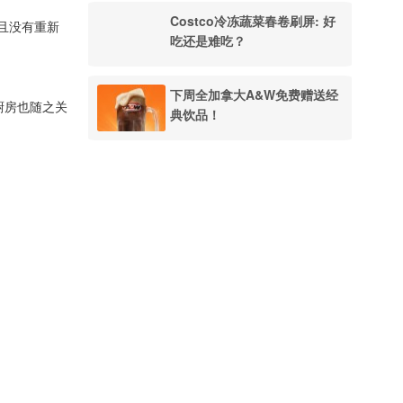
Costco冷冻蔬菜春卷刷屏: 好
且没有重新
吃还是难吃？
下周全加拿大A&W免费赠送经
厨房也随之关
典饮品！