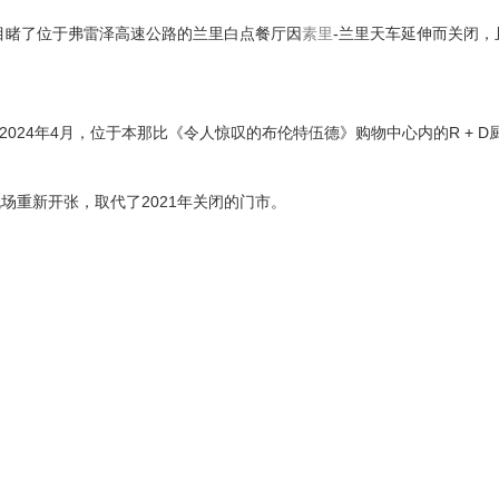
便目睹了位于弗雷泽高速公路的兰里白点餐厅因
素里
-兰里天车延伸而关闭，
2024年4月，位于本那比《令人惊叹的布伦特伍德》购物中心内的R + D
场重新开张，取代了2021年关闭的门市。