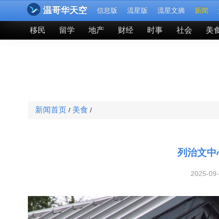
温哥华天空
信息版
流星版
流星文摘
新闻
移民
留学
地产
财经
时事
社会
美
新闻首页
美食
/
/
列治文中
2025-09