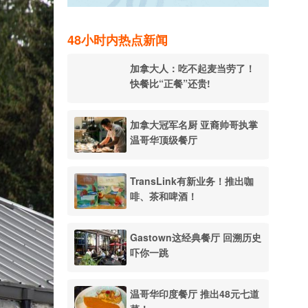
48小时内热点新闻
加拿大人：吃不起麦当劳了！
快餐比“正餐”还贵!
加拿大冠军名厨 亚裔帅哥执掌
温哥华顶级餐厅
TransLink有新业务！推出咖
啡、茶和啤酒！
Gastown这经典餐厅 回溯历史
吓你一跳
温哥华印度餐厅 推出48元七道