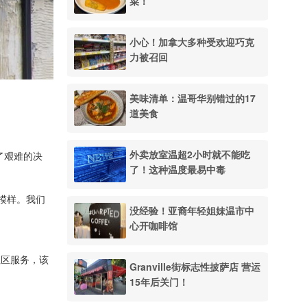
菜！
小心！加拿大多种受欢迎巧克
力被召回
美味清单：温哥华别错过的17
道美食
外卖放室温超2小时就不能吃
出了艰难的决
了！这种温度最易中毒
模样。我们
没经验！亚裔年轻姐妹温市中
心开咖啡馆
社区服务，该
Granville街标志性披萨店 营运
15年后关门！