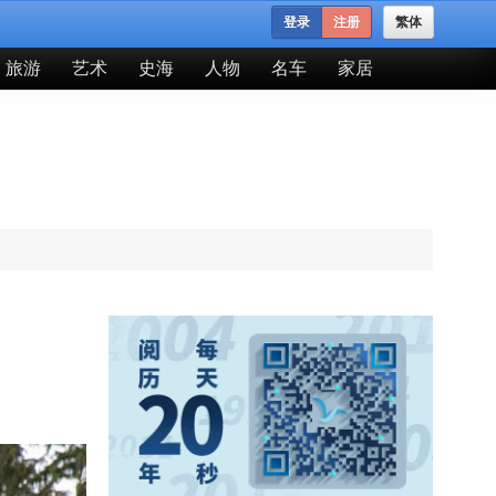
登录
注册
繁体
旅游
艺术
史海
人物
名车
家居