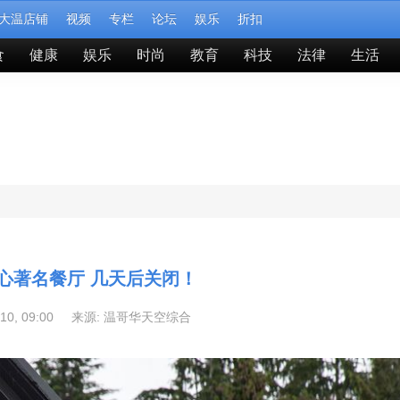
大温店铺
视频
专栏
论坛
娱乐
折扣
食
健康
娱乐
时尚
教育
科技
法律
生活
心著名餐厅 几天后关闭！
-10, 09:00 来源:
温哥华天空综合