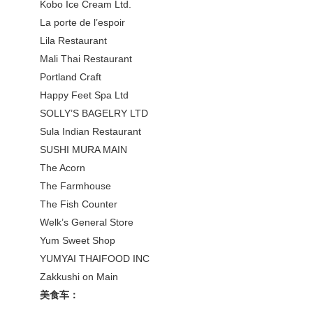
Kobo Ice Cream Ltd.
La porte de l’espoir
Lila Restaurant
Mali Thai Restaurant
Portland Craft
Happy Feet Spa Ltd
SOLLY’S BAGELRY LTD
Sula Indian Restaurant
SUSHI MURA MAIN
The Acorn
The Farmhouse
The Fish Counter
Welk’s General Store
Yum Sweet Shop
YUMYAI THAIFOOD INC
Zakkushi on Main
美食车：