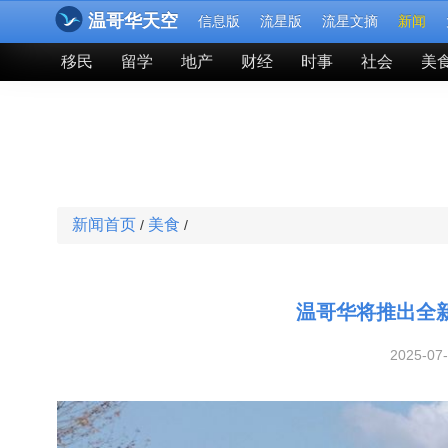
温哥华天空
信息版
流星版
流星文摘
新闻
移民
留学
地产
财经
时事
社会
美
新闻首页
美食
/
/
温哥华将推出全
2025-07