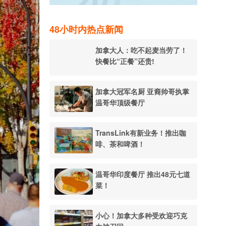
48小时内热点新闻
加拿大人：吃不起麦当劳了！
快餐比“正餐”还贵!
加拿大冠军名厨 亚裔帅哥执掌
温哥华顶级餐厅
TransLink有新业务！推出咖
啡、茶和啤酒！
温哥华印度餐厅 推出48元七道
菜！
小心！加拿大多种受欢迎巧克