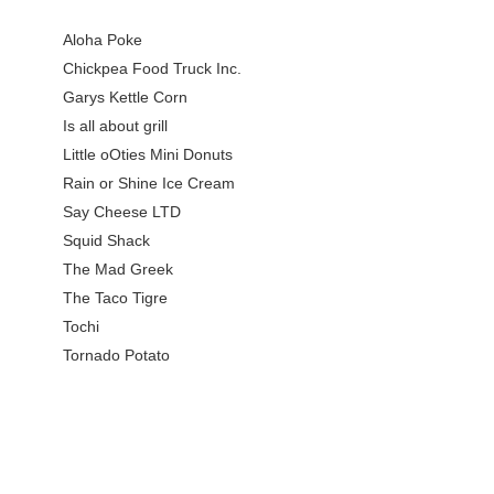
Aloha Poke
Chickpea Food Truck Inc.
Garys Kettle Corn
Is all about grill
Little oOties Mini Donuts
Rain or Shine Ice Cream
Say Cheese LTD
Squid Shack
The Mad Greek
The Taco Tigre
Tochi
Tornado Potato