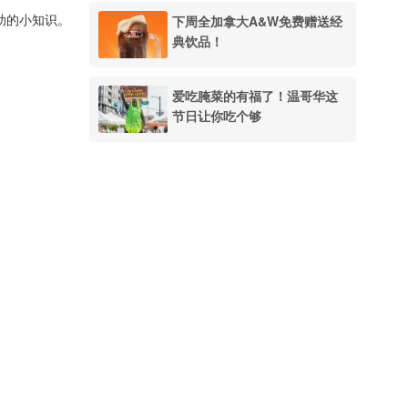
下周全加拿大A&W免费赠送经
救助的小知识。
典饮品！
爱吃腌菜的有福了！温哥华这
节日让你吃个够