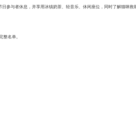
l Zone，供节日参与者休息，并享用冰镇奶茶、轻音乐、休闲座位，同时了解猫咪
车完整名单。