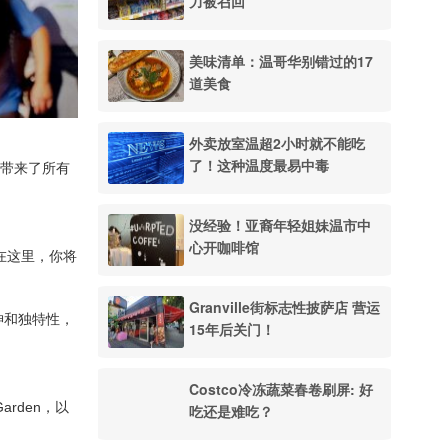
力被召回
美味清单：温哥华别错过的17
道美食
外卖放室温超2小时就不能吃
了！这种温度最易中毒
带来了所有
没经验！亚裔年轻姐妹温市中
心开咖啡馆
。在这里，你将
Granville街标志性披萨店 营运
精神和独特性，
15年后关门！
Costco冷冻蔬菜春卷刷屏: 好
Garden，以
吃还是难吃？