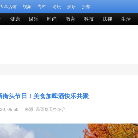
大温店铺
视频
专栏
论坛
娱乐
折扣
食
健康
娱乐
时尚
教育
科技
法律
生活
新街头节日！美食加啤酒快乐共聚
-30, 05:55 来源:
温哥华天空综合