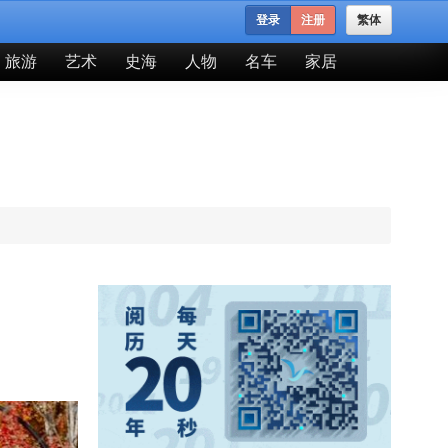
登录
注册
繁体
旅游
艺术
史海
人物
名车
家居