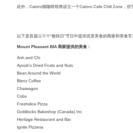
此外，Catoro猫咖啡馆将设立一个Catoro Cafe Chil
以下是首届
温哥华
“愉快日”节日中提供优质美食的商家和美食
Mount Pleasant BIA 商家提供的美食：
Anh and Chi
Ayoub’s Dried Fruits and Nuts
Bean Around the World
Blenz Coffee
Chaiwagon
Cobs
Freshslice Pizza
Goldilocks Bakeshop (Canada) Inc
Heritage Restaurant and Bar
Ignite Pizzeria