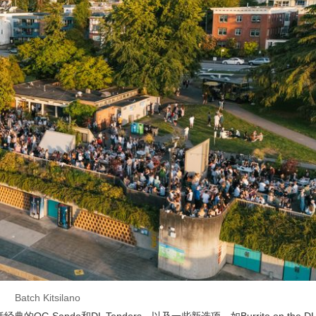
Batch Kitsilano
的OG Sando和DL Tenders，以及一些新选项，如Burrito on the DL