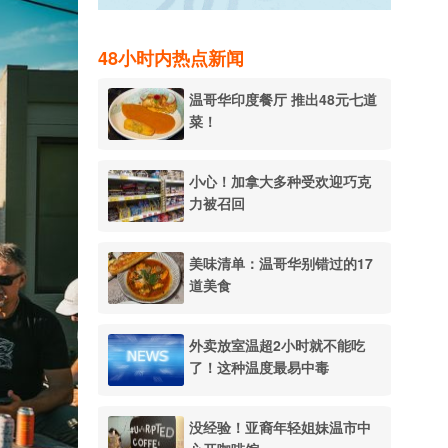
48小时内热点新闻
温哥华印度餐厅 推出48元七道
菜！
小心！加拿大多种受欢迎巧克
力被召回
美味清单：温哥华别错过的17
道美食
外卖放室温超2小时就不能吃
了！这种温度最易中毒
没经验！亚裔年轻姐妹温市中