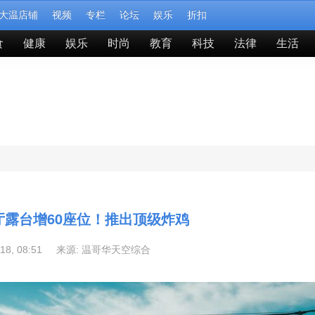
大温店铺
视频
专栏
论坛
娱乐
折扣
食
健康
娱乐
时尚
教育
科技
法律
生活
厅露台增60座位！推出顶级炸鸡
-18, 08:51 来源:
温哥华天空综合