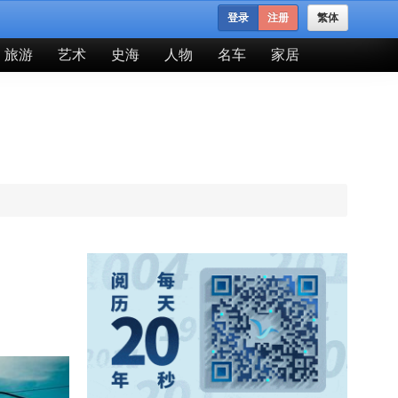
登录
注册
繁体
旅游
艺术
史海
人物
名车
家居