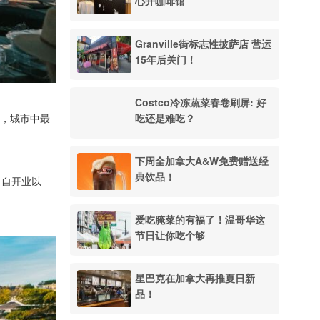
心开咖啡馆
Granville街标志性披萨店 营运
15年后关门！
Costco冷冻蔬菜春卷刷屏: 好
吃还是难吃？
，城市中最
下周全加拿大A&W免费赠送经
典饮品！
。自开业以
爱吃腌菜的有福了！温哥华这
节日让你吃个够
星巴克在加拿大再推夏日新
品！