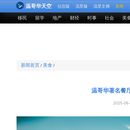
温哥华天空
信息版
流星版
流星文摘
新闻
移民
留学
地产
财经
时事
社会
美
新闻首页
美食
/
/
温哥华著名餐
2025-06