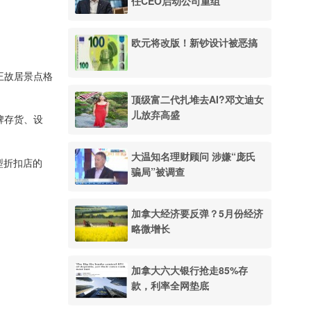
任CEO启动公司重组
欧元将改版！新钞设计被恶搞
猫王故居景点格
顶级富二代扎堆去AI?邓文迪女
儿放弃高盛
牌存货、设
大温知名理财顾问 涉嫌“庞氏
型折扣店的
骗局”被调查
加拿大经济要反弹？5月份经济
略微增长
加拿大六大银行抢走85%存
款，利率全网垫底