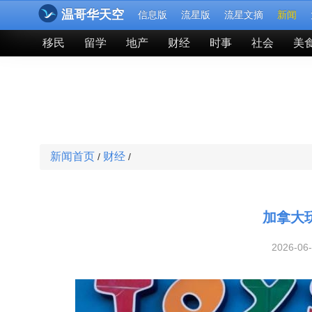
温哥华天空
信息版
流星版
流星文摘
新闻
移民
留学
地产
财经
时事
社会
美
新闻首页
财经
/
/
加拿大
2026-06