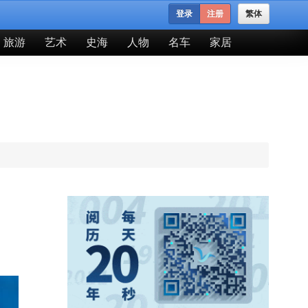
登录
注册
繁体
旅游
艺术
史海
人物
名车
家居