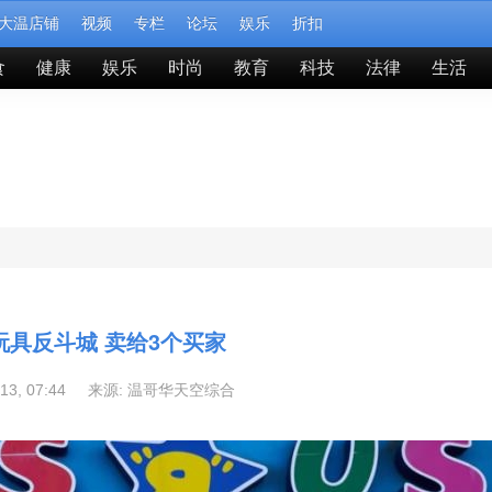
大温店铺
视频
专栏
论坛
娱乐
折扣
食
健康
娱乐
时尚
教育
科技
法律
生活
玩具反斗城 卖给3个买家
-13, 07:44 来源:
温哥华天空综合