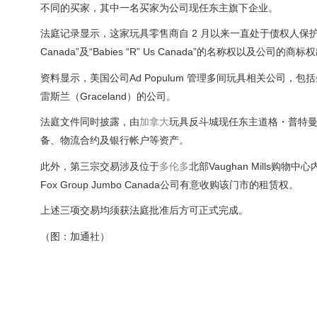
不同的买家，其中一名买家为公司现任东主旗下企业。
法庭记录显示，这家玩具零售商自 2 月以来一直处于债权人保护状
Canada”及“Babies “R” Us Canada”的名称权以及公司的商
资料显示，美国公司Ad Populum 管理多间玩具相关公司，包
雷斯兰（Graceland）的公司。
法庭文件同时披露，由
加拿大
玩具反斗城现任东主道格・普特曼（
备、物流合约及银行帐户等资产。
此外，第三宗交易涉及位于
多伦多
北部Vaughan Mills
Fox Group Jumbo Canada公司有意收购该门市的租赁权。
上述三项交易均须获法庭批准后方可正式完成。
（图：加通社）