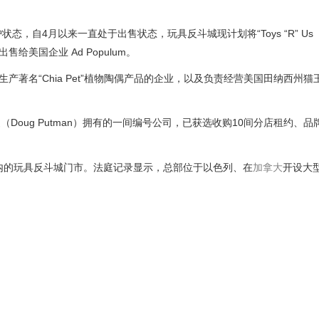
态，自4月以来一直处于出售状态，玩具反斗城现计划将“Toys “R” Us
标权出售给美国企业 Ad Populum。
括生产著名“Chia Pet”植物陶偶产品的企业，以及负责经营美国田纳西州
Doug Putman）拥有的一间编号公司，已获选收购10间分店租约、品
购物中心内的玩具反斗城门市。法庭记录显示，总部位于以色列、在
加拿大
开设大