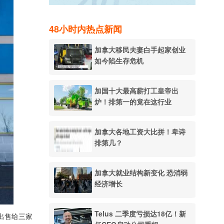
48小时内热点新闻
加拿大移民夫妻白手起家创业
如今陷生存危机
加国十大最高薪打工皇帝出
炉！排第一的竟在这行业
加拿大各地工资大比拼！卑诗
排第几？
加拿大就业结构新变化 恐消弱
经济增长
Telus 二季度亏损达18亿！新
产出售给三家