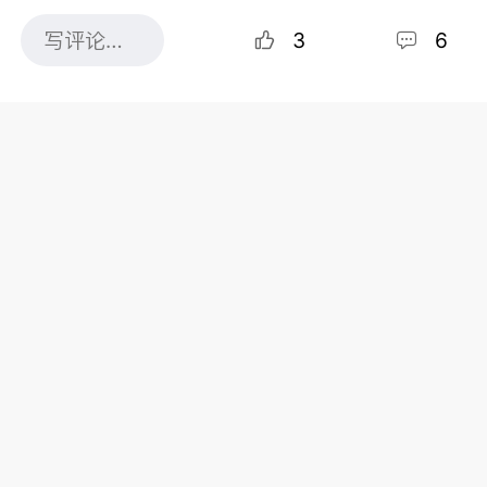
3
6
图片来源：51.CA 资料图片
沃尔玛正式在加拿大推出全新 Walmart+ 会员计划 ，
这也是该计划首次在美国以外的国家上线。
沃尔玛表示，该会员计划集成了多项福利，包括不限