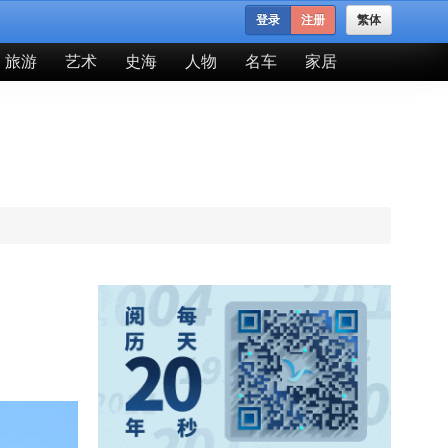
登录
注册
繁体
旅游
艺术
史海
人物
名车
家居