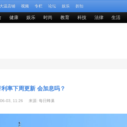
大温店铺
视频
专栏
论坛
娱乐
折扣
食
健康
娱乐
时尚
教育
科技
法律
生活
行利率下周更新 会加息吗？
-06-03, 11:26 来源:
每日蜂巢