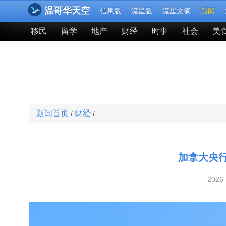
温哥华天空
信息版
流星版
流星文摘
新闻
移民
留学
地产
财经
时事
社会
美
新闻首页
财经
/
/
加拿大央
2026