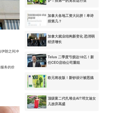
炉！排第一的竟在这行业
加拿大各地工资大比拼！卑诗
排第几？
加拿大就业结构新变化 恐消弱
经济增长
与伊朗之间冲
Telus 二季度亏损达18亿！新
任CEO启动公司重组
和服务的价
欧元将改版！新钞设计被恶搞
顶级富二代扎堆去AI?邓文迪女
儿放弃高盛