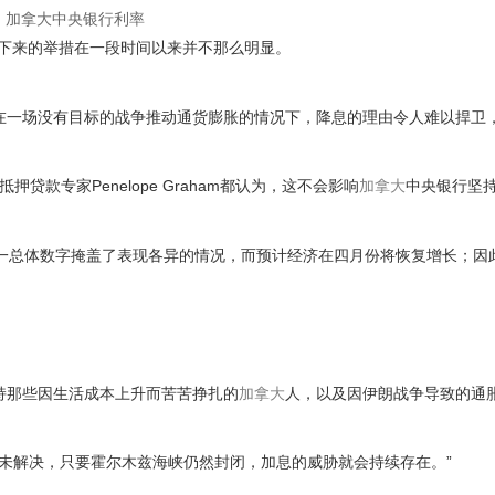
加拿大中央银行利率
银行接下来的举措在一段时间以来并不那么明显。
在一场没有目标的战争推动通货膨胀的情况下，降息的理由令人难以捍卫，
抵押贷款专家Penelope Graham都认为，这不会影响
加拿大
中央银行坚
这一总体数字掩盖了表现各异的情况，而预计经济在四月份将恢复增长；因
持那些因生活成本上升而苦苦挣扎的
加拿大
人，以及因伊朗战争导致的通
尚未解决，只要霍尔木兹海峡仍然封闭，加息的威胁就会持续存在。”