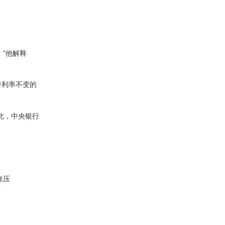
”他解释
持利率不变的
此，中央银行
胀压