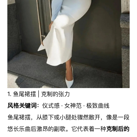
1. 鱼尾裙摆 | 克制的张力
风格关键词：
仪式感 · 女神范 · 极致曲线
鱼尾裙摆，从膝下或小腿处骤然散开，像是一段
悠长乐曲后激昂的副歌。它代表着一种
克制后的