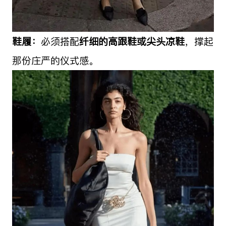
鞋履：
必须搭配
纤细的高跟鞋或尖头凉鞋
，撑起
那份庄严的仪式感。