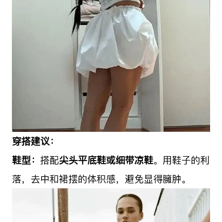
穿搭建议：
鞋型：
搭配
尖头平底鞋或细带凉鞋
。用鞋子的利
落，去中和裙摆的体积感，避免显得臃肿。