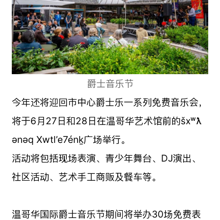
爵士音乐节
今年还将迎回市中心爵士乐一系列免费音乐会，
将于6月27日和28日在温哥华艺术馆前的šxʷƛ
̓ənəq Xwtl’e7énḵ广场举行。
活动将包括现场表演、青少年舞台、DJ演出、
社区活动、艺术手工商贩及餐车等。
温哥华国际爵士音乐节期间将举办30场免费表