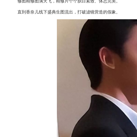
修图精修图满天飞，精修片个个肤白紧致、体态完美。
直到香奈儿线下盛典生图流出，打破滤镜营造的假象。