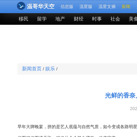
温哥华天空
信息版
流星版
流星文摘
新闻
移民
留学
地产
财经
时事
社会
美
新闻首页
娱乐
/
/
光鲜的香奈
20
早年大牌晚宴，拼的是艺人底蕴与自然气质，如今变成各路明