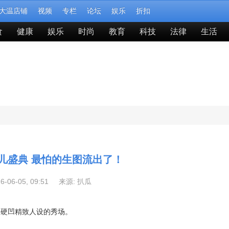
大温店铺
视频
专栏
论坛
娱乐
折扣
食
健康
娱乐
时尚
教育
科技
法律
生活
儿盛典 最怕的生图流出了！
26-06-05, 09:51 来源:
扒瓜
星硬凹精致人设的秀场。