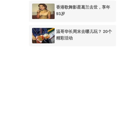
香港歌舞影星葛兰去世，享年
93岁
温哥华长周末去哪儿玩？ 20个
精彩活动