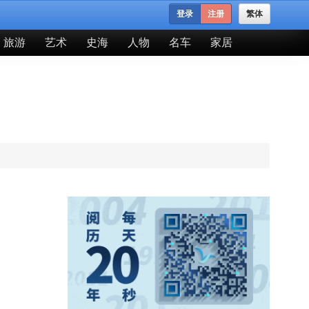
登录
注册
繁体
旅游
艺术
史海
人物
名车
家居