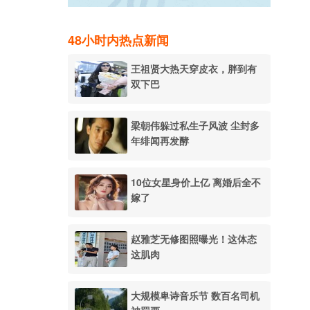
48小时内热点新闻
王祖贤大热天穿皮衣，胖到有
双下巴
梁朝伟躲过私生子风波 尘封多
年绯闻再发酵
10位女星身价上亿 离婚后全不
嫁了
赵雅芝无修图照曝光！这体态
这肌肉
大规模卑诗音乐节 数百名司机