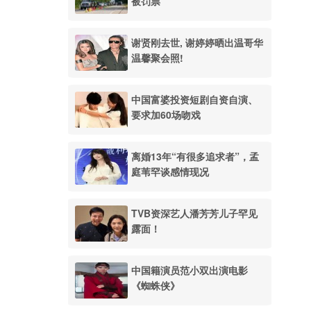
被罚票
谢贤刚去世, 谢婷婷晒出温哥华
温馨聚会照!
中国富婆投资短剧自资自演、
要求加60场吻戏
离婚13年“有很多追求者”，孟
庭苇罕谈感情现况
TVB资深艺人潘芳芳儿子罕见
露面！
中国籍演员范小双出演电影
《蜘蛛侠》