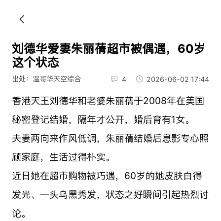
刘德华爱妻朱丽蒨超市被偶遇，60岁
这个状态
出处：温哥华天空综合
4
2026-06-02 17:44
香港天王刘德华和老婆朱丽蒨于2008年在美国
秘密登记结婚，隔年才公开，婚后育有1女。
夫妻两向来作风低调，朱丽蒨结婚后息影专心照
顾家庭，生活过得朴实。
近日她在超市购物被巧遇，60岁的她皮肤白得
发光、一头乌黑秀发，状态之好瞬间引起热烈讨
论。