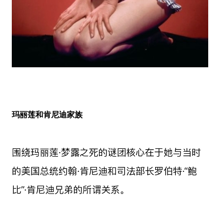
玛丽莲和肯尼迪家族
围绕玛丽莲·梦露之死的谜团核心在于她与当时
的美国总统约翰·肯尼迪和司法部长罗伯特·“鲍
比”·肯尼迪兄弟的所谓关系。