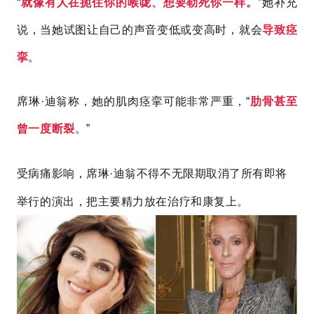
“
就像有人在扼住你的喉咙、想要勒死你一样。
”她补充
说，当她试图让自己的声音变低或变高时，就会
导致痉
挛
。
席琳·迪翁称，她的肌肉痉挛可能非常严重，“
肋骨甚至
曾一度断裂
。”
受病痛影响，
席琳·迪翁
不得不无限期取消
了所有即将
举行的演出，
把主要精力放在治疗和康复上。