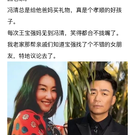
冯清总是给他爸妈买礼物，真是个孝顺的好孩
子。
每次王宝强妈见到冯清，笑得都合不拢嘴了。
我老家那帮亲戚们知道宝强找了个不错的女朋
友，特地议论去了。