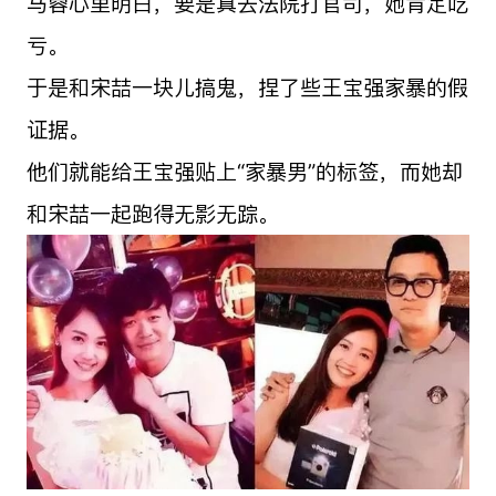
马蓉心里明白，要是真去法院打官司，她肯定吃
亏。
于是和宋喆一块儿搞鬼，捏了些王宝强家暴的假
证据。
他们就能给王宝强贴上“家暴男”的标签，而她却
和宋喆一起跑得无影无踪。