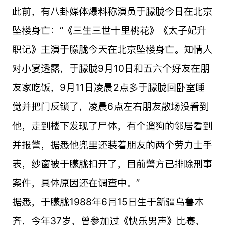
此前，有八卦媒体爆料称演员于朦胧今日在北京
坠楼身亡：“《三生三世十里桃花》《太子妃升
职记》主演于朦胧今天在北京坠楼身亡。知情人
对小宴透露，于朦胧9月10日和五六个好友在朋
友家吃饭，9月11日凌晨2点多于朦胧回卧室睡
觉并把门反锁了，凌晨6点左右朋友散场没看到
他，走到楼下发现了尸体，有个遛狗的邻居看到
并报警，据悉他兜里还装着朋友的两个劳力士手
表，纱窗被于朦胧扣开了，目前警方已排除刑事
案件，具体原因还在调查中。”
据悉，于朦胧1988年6月15日生于新疆乌鲁木
齐，今年37岁，曾参加过《快乐男声》比赛，