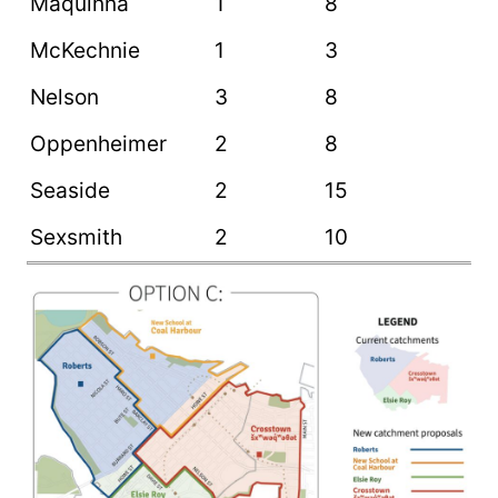
Maquinna
1
8
McKechnie
1
3
Nelson
3
8
Oppenheimer
2
8
Seaside
2
15
Sexsmith
2
10