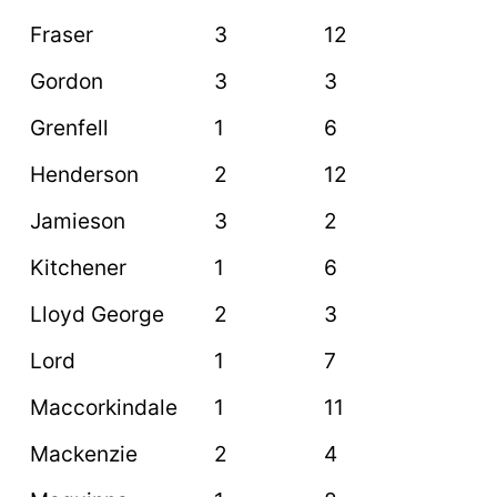
Fraser
3
12
Gordon
3
3
Grenfell
1
6
Henderson
2
12
Jamieson
3
2
Kitchener
1
6
Lloyd George
2
3
Lord
1
7
Maccorkindale
1
11
Mackenzie
2
4