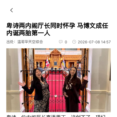
卑诗两内阁厅长同时怀孕 马博文成任
内诞两胎第一人
出处：温哥华天空综合
0
2026-07-08 14:57