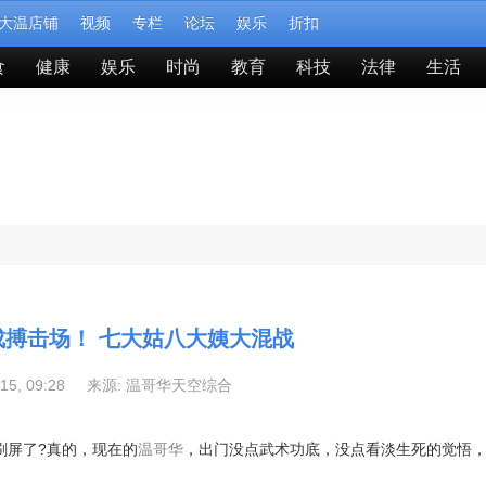
大温店铺
视频
专栏
论坛
娱乐
折扣
食
健康
娱乐
时尚
教育
科技
法律
生活
成搏击场！ 七大姑八大姨大混战
-15, 09:28 来源:
温哥华天空综合
刷屏了?真的，现在的
温哥华
，出门没点武术功底，没点看淡生死的觉悟