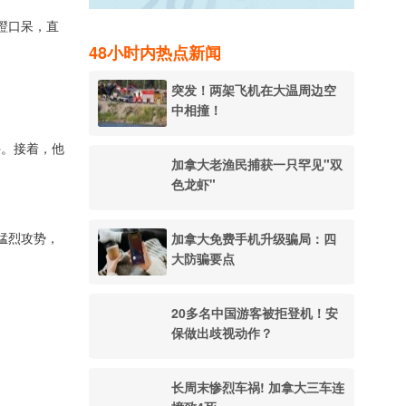
瞪口呆，直
48小时内热点新闻
突发！两架飞机在大温周边空
中相撞！
手。接着，他
加拿大老渔民捕获一只罕见"双
色龙虾"
加拿大免费手机升级骗局：四
猛烈攻势，
大防骗要点
20多名中国游客被拒登机！安
保做出歧视动作？
长周末惨烈车祸! 加拿大三车连