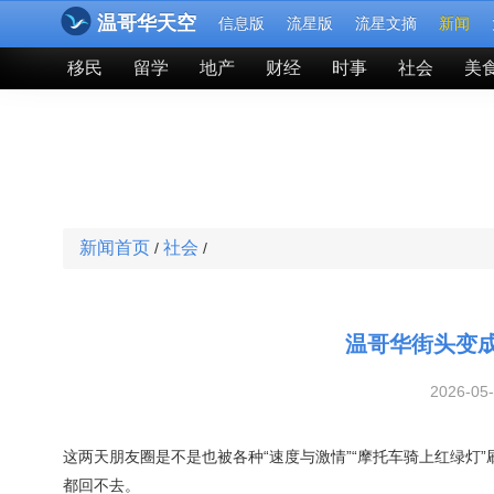
温哥华天空
信息版
流星版
流星文摘
新闻
移民
留学
地产
财经
时事
社会
美
新闻首页
社会
/
/
温哥华街头变
2026-05
这两天朋友圈是不是也被各种“速度与激情”“摩托车骑上红绿灯”
都回不去。