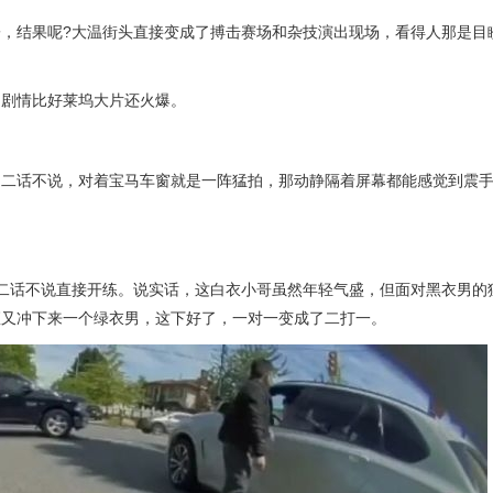
，结果呢?大温街头直接变成了搏击赛场和杂技演出现场，看得人那是目
，剧情比好莱坞大片还火爆。
，二话不说，对着宝马车窗就是一阵猛拍，那动静隔着屏幕都能感觉到震
二话不说直接开练。说实话，这白衣小哥虽然年轻气盛，但面对黑衣男的
座又冲下来一个绿衣男，这下好了，一对一变成了二打一。