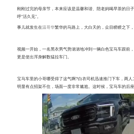
刚刚过完的母亲节，本来应该是温馨和谐、陪老妈喝早茶的日子
呼“活久见”。
事儿就发生在
温哥华
繁华的马路上，大白天的，众目睽睽之下
视频一开始，一名黑衣男气势汹汹地冲到一辆白色宝马车跟前
更是使出浑身解数猛拉车门。
宝马车里的小哥哪受得了这气啊?白衣司机迅速推门下车，两人
明显有点招架不住，场面一度非常尴尬。这时候，宝马车的后