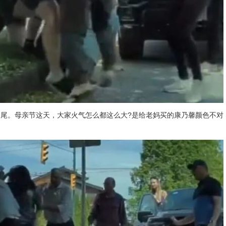
尾。母亲节这天，大家火气怎么都这么大?是给老妈买的康乃馨颜色不对