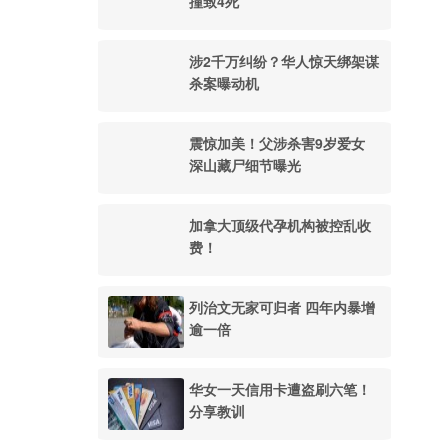
撞致4死
涉2千万纠纷？华人惊天绑架谋
杀案曝动机
震惊加美！父涉杀害9岁爱女
深山藏尸细节曝光
加拿大顶级代孕机构被控乱收
费！
列治文无家可归者 四年内暴增
逾一倍
华女一天信用卡遭盗刷六笔！
分享教训