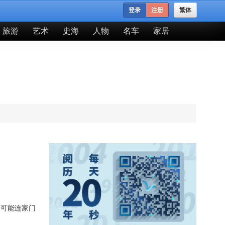
登录
注册
繁体
旅游
艺术
史海
人物
名车
家居
，可能连家门