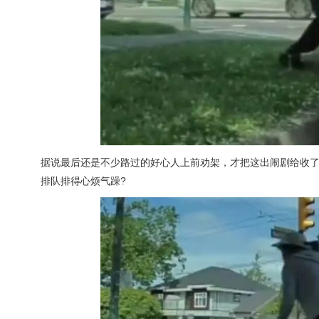
据说最后还是不少路过的好心人上前劝架，才把这出闹剧给收了
排队排得心烦气躁?