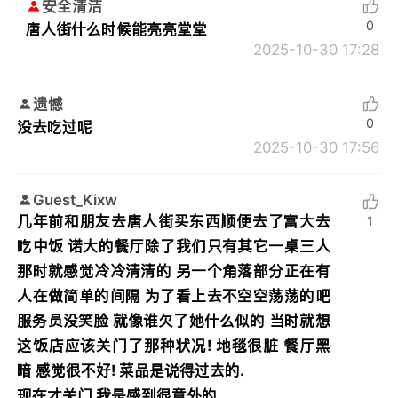
安全清洁
0
唐人街什么时候能亮亮堂堂
2025-10-30 17:28
遗憾
0
没去吃过呢
2025-10-30 17:56
Guest_Kixw
几年前和朋友去唐人街买东西顺便去了富大去
1
吃中饭 诺大的餐厅除了我们只有其它一桌三人
那时就感觉冷冷清清的 另一个角落部分正在有
人在做简单的间隔 为了看上去不空空荡荡的吧
服务员没笑脸 就像谁欠了她什么似的 当时就想
这饭店应该关门了那种状况! 地毯很脏 餐厅黑
暗 感觉很不好! 菜品是说得过去的.
现在才关门 我是感到很意外的