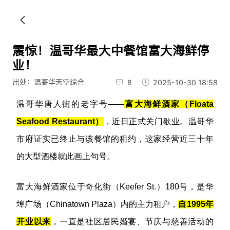
震惊！温哥华最大中餐馆富大海鲜停
业！
出处：温哥华天空综合
8
2025-10-30 18:58
温哥华唐人街的老字号——
富大海鲜酒家（Floata
Seafood Restaurant）
，近日正式关门歇业。温哥华
市府证实已终止与该餐馆的租约，这家经营近三十年
的大型酒楼就此画上句号。
富大海鲜酒家位于奇化街（Keefer St.）180号，是华
埠广场（Chinatown Plaza）内的主力租户，
自1995年
开业以来
，一直是社区居民婚宴、节庆与慈善活动的